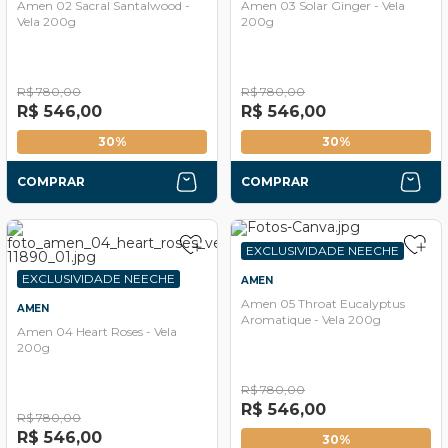
Amen 02 Sacral Santalwood -
Amen 03 Solar Ginger - Vela
Vela 200g
200g
R$ 780,00
R$ 780,00
R$ 546,00
R$ 546,00
30%
30%
COMPRAR
COMPRAR
EXCLUSIVIDADE NEECHE
EXCLUSIVIDADE NEECHE
AMEN
Amen 05 Throat Eucalyptus
AMEN
Aromatique - Vela 200g
Amen 04 Heart Roses - Vela
200g
R$ 780,00
R$ 546,00
R$ 780,00
R$ 546,00
30%