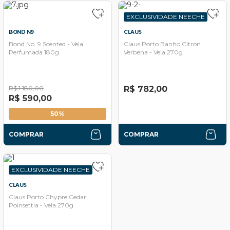
EXCLUSIVIDADE NEECHE
BOND N9
CLAUS
Bond No. 9 Scented - Vela
Claus Porto Banho Citron
Perfumada 180g
Verbena - Vela 270g
R$ 1.180,00
R$ 782,00
R$ 590,00
50%
COMPRAR
COMPRAR
EXCLUSIVIDADE NEECHE
CLAUS
Claus Porto Chypre Cedar
Poinsettia - Vela 270g