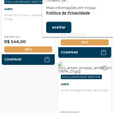
cookies, ok?
EXCLUSIVIDADE NEECHE
AMEN
Mais informações em nossa
Amen Ginger Scentend Light
AMEN
Sand Bisque Sculputure - Vela
Política de Privacidade
Amen 07 Crown Lavanda - Vela
375g
200g
aceitar
R$ 4.100,00
R$ 2.870,00
R$ 780,00
R$ 546,00
30%
30%
COMPRAR
COMPRAR
EXCLUSIVIDADE NEECHE
AMEN
Amen Picasso Amber Vela 200g
R$ 1.300,00