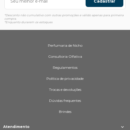
Cadastrar
*Desconto não cumulativo com outras promoções e válido apenas para primeira
compra.
*Enquanto durarem os estoques
Perfumaria de Nicho
Consultoria Olfativa
Regulamentos
Política de privacidade
Trocas e devoluções
Dúvidas frequentes
Brindes
Atendimento