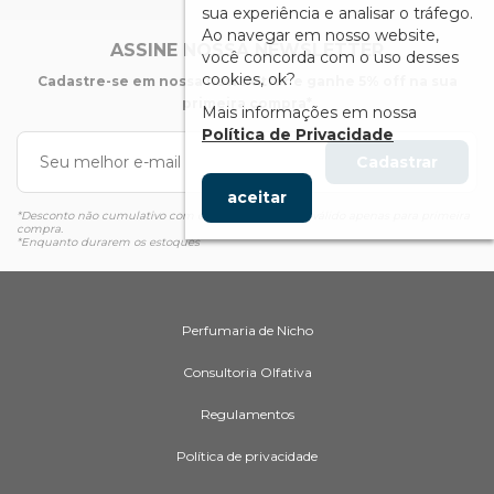
sua experiência e analisar o tráfego.
Ao navegar em nosso website,
ASSINE NOSSA NEWSLETTER
você concorda com o uso desses
cookies, ok?
Cadastre-se em nossa newsletter e ganhe 5% off na sua
primeira compra*
Mais informações em nossa
Política de Privacidade
Cadastrar
aceitar
*Desconto não cumulativo com outras promoções e válido apenas para primeira
compra.
*Enquanto durarem os estoques
Perfumaria de Nicho
Consultoria Olfativa
Regulamentos
Política de privacidade