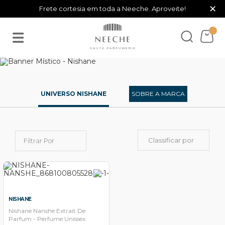
×
Frete cortesia em toda a Neeche. Aproveite!
UNIVERSO NISHANE
SOBRE A MARCA
Classificar por
Filtrar Por
NISHANE
Nishane Nanshe Extrait De
Parfum - Perfume Unissex