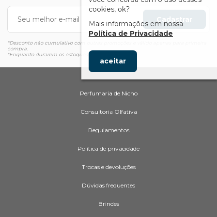
cookies, ok?
Cadastrar
Mais informações em nossa
Política de Privacidade
*Desconto não cumulativo com outras promoções e válido apenas para primeira
compra.
*Enquanto durarem os estoques
aceitar
Perfumaria de Nicho
Consultoria Olfativa
Regulamentos
Política de privacidade
Trocas e devoluções
Dúvidas frequentes
Brindes