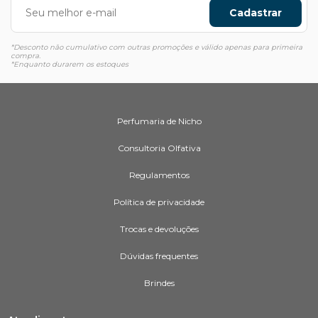
Cadastrar
*Desconto não cumulativo com outras promoções e válido apenas para primeira
compra.
*Enquanto durarem os estoques
Perfumaria de Nicho
Consultoria Olfativa
Regulamentos
Política de privacidade
Trocas e devoluções
Dúvidas frequentes
Brindes