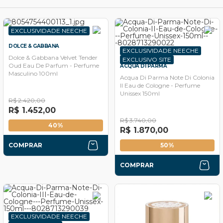
EXCLUSIVIDADE NEECHE
DOLCE & GABBANA
EXCLUSIVIDADE NEECHE
Dolce & Gabbana Velvet Tender
EXCLUSIVO SITE
Oud Eau De Parfum - Perfume
ACQUA DI PARMA
Masculino 100ml
Acqua Di Parma Note Di Colonia
II Eau de Cologne - Perfume
Unissex 150ml
R$ 2.420,00
R$ 1.452,00
R$ 3.740,00
40%
R$ 1.870,00
COMPRAR
50%
COMPRAR
EXCLUSIVIDADE NEECHE