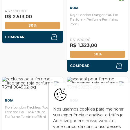
ROJA
R$ 3.590,00
Roja London Danger Eau De
R$ 2.513,00
Parfum - Perfume Feminino
75ml
30%
COMPRAR
R$ 1.890,00
R$ 1.323,00
30%
COMPRAR
ROJA
ROJA
Roja London Reckless Pour
Roja London Scandal Pour
Nós usamos cookies para melhorar
Femme Eau De Parfum -
Femme Eau De Parfum -
sua experiência e analisar o tráfego.
Perfume Feminino 75ml
Perfume Feminino 75ml
Ao navegar em nosso website,
você concorda com o uso desses