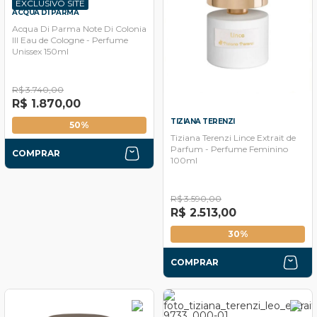
EXCLUSIVO SITE
ACQUA DI PARMA
Acqua Di Parma Note Di Colonia
III Eau de Cologne - Perfume
Unissex 150ml
R$ 3.740,00
R$ 1.870,00
TIZIANA TERENZI
50%
Tiziana Terenzi Lince Extrait de
Parfum - Perfume Feminino
COMPRAR
100ml
R$ 3.590,00
R$ 2.513,00
30%
COMPRAR