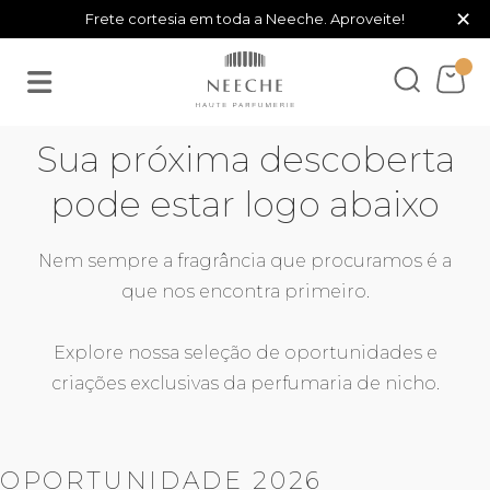
×
Frete cortesia em toda a Neeche. Aproveite!
Sua próxima descoberta
pode estar logo abaixo
Nem sempre a fragrância que procuramos é a
que nos encontra primeiro.
Explore nossa seleção de oportunidades e
criações exclusivas da perfumaria de nicho.
OPORTUNIDADE 2026