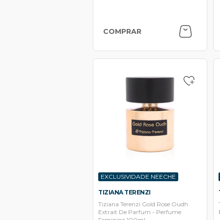
COMPRAR
EXCLUSIVIDADE NEECHE
TIZIANA TERENZI
Tiziana Terenzi Gold Rose Oudh
Extrait De Parfum - Perfume
Feminino 100ml