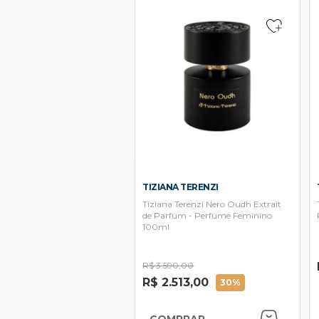
TIZIANA TERENZI
Tiziana Terenzi Nero Oudh Extrait
de Parfum - Perfume Feminino
100ml
R$ 3.590,00
R$ 2.513,00
30%
COMPRAR