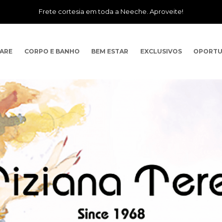
Frete cortesia em toda a Neeche. Aproveite!
CARE
CORPO E BANHO
BEM ESTAR
EXCLUSIVOS
OPORTU