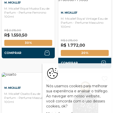
M. MICALLEF
M. Micallef Royal Muska Eau de
Parfum - Perfume Feminino
M. MICALLEF
100ml
M. Micallef Royal Vintage Eau de
Parfum - Perfume Masculino
100ml
R$ 2.215,00
R$ 1.550,50
R$ 2.215,00
30%
R$ 1.772,00
COMPRAR
20%
COMPRAR
Nós usamos cookies para melhorar
M. MICALLEF
sua experiência e analisar o tráfego.
M. Micallef Osaïto Eau de
Ao navegar em nosso website,
Parfum - Perfume Masculino
você concorda com o uso desses
100ml
cookies, ok?