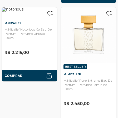
M.MICALLEF
M.Micallef Notorious Xo Eau De
Parfum - Perfume Unissex
100ml
R$ 2.215,00
BEST SELLER
M. MICALLEF
COMPRAR
M.Micallef Pure Extreme Eau De
Parfum - Perfume Feminino
100ml
R$ 2.450,00