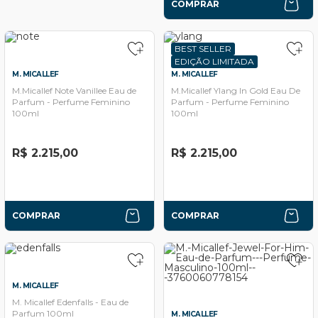
COMPRAR
BEST SELLER
EDIÇÃO LIMITADA
M. MICALLEF
M. MICALLEF
M.Micallef Note Vanillee Eau de
M.Micallef Ylang In Gold Eau De
Parfum - Perfume Feminino
Parfum - Perfume Feminino
100ml
100ml
R$ 2.215,00
R$ 2.215,00
COMPRAR
COMPRAR
M. MICALLEF
M. Micallef Edenfalls - Eau de
Parfum 100ml
M. MICALLEF