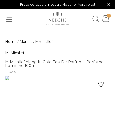
×
Frete cortesia em toda a Neeche. Aproveite!
Marcas
Mmicallef
M. Micallef
M.Micallef Ylang In Gold Eau De Parfum - Perfume
Feminino 100ml
002972