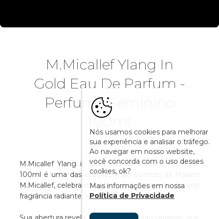
M.Micallef Ylang In
Gold Eau De Parfum -
Perfume Feminino
100ml
Nós usamos cookies para melhorar
sua experiência e analisar o tráfego.
Ao navegar em nosso website,
você concorda com o uso desses
M.Micallef Ylang in Gold Eau de Parfum Feminino
cookies, ok?
100ml é uma das criações mais icônicas da Maison
M.Micallef, celebrando a feminilidade através de uma
Mais informações em nossa
Política de Privacidade
fragrância radiante, sensual e sofisticada.
Sua abertura revela um acorde frutado vibrante, que