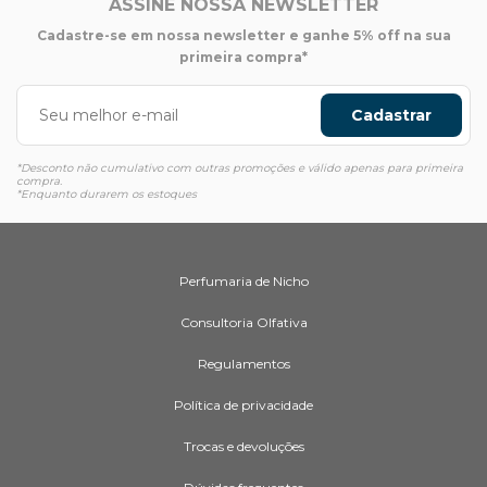
ASSINE NOSSA NEWSLETTER
Cadastre-se em nossa newsletter e ganhe 5% off na sua
primeira compra*
Cadastrar
*Desconto não cumulativo com outras promoções e válido apenas para primeira
compra.
*Enquanto durarem os estoques
Perfumaria de Nicho
Consultoria Olfativa
Regulamentos
Política de privacidade
Trocas e devoluções