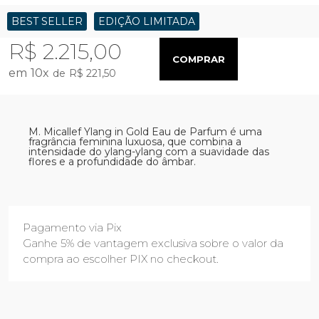
BEST SELLER
EDIÇÃO LIMITADA
R$ 2.215,00
COMPRAR
10
x
R$ 221,50
M. Micallef Ylang in Gold Eau de Parfum é uma
fragrância feminina luxuosa, que combina a
intensidade do ylang-ylang com a suavidade das
flores e a profundidade do âmbar.
Pagamento via Pix
Ganhe 5% de vantagem exclusiva sobre o valor da
compra ao escolher PIX no checkout.