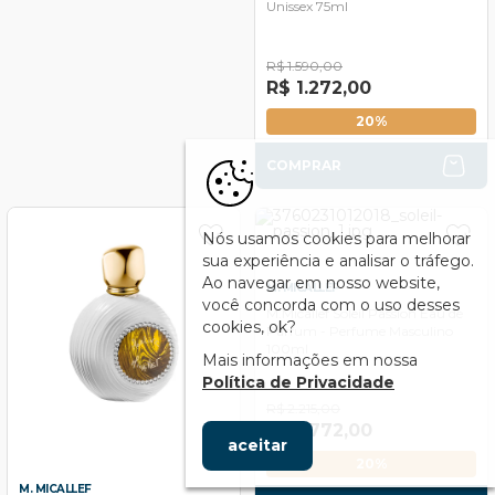
Unissex 75ml
R$ 1.590,00
R$ 1.272,00
20%
COMPRAR
Nós usamos cookies para melhorar
sua experiência e analisar o tráfego.
Ao navegar em nosso website,
M. MICALLEF
você concorda com o uso desses
M.Micallef Soleil Passion Eau de
cookies, ok?
Parfum - Perfume Masculino
100ml
Mais informações em nossa
Política de Privacidade
R$ 2.215,00
R$ 1.772,00
aceitar
20%
M. MICALLEF