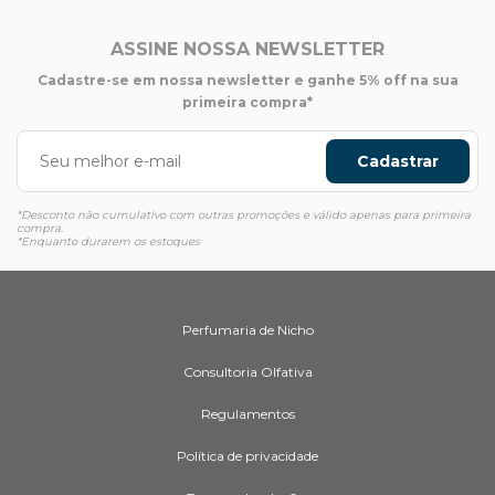
ASSINE NOSSA NEWSLETTER
Cadastre-se em nossa newsletter e ganhe 5% off na sua
primeira compra*
Cadastrar
*Desconto não cumulativo com outras promoções e válido apenas para primeira
compra.
*Enquanto durarem os estoques
Perfumaria de Nicho
Consultoria Olfativa
Regulamentos
Política de privacidade