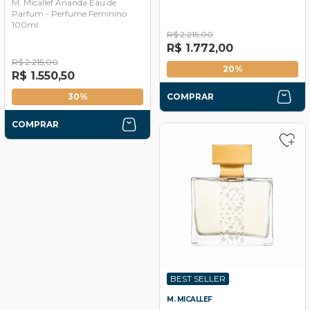
M. Micallef Ananda Eau de
Parfum - Perfume Feminino
100ml
R$ 2.215,00
R$ 1.772,00
R$ 2.215,00
20%
R$ 1.550,50
30%
COMPRAR
COMPRAR
BEST SELLER
M. MICALLEF