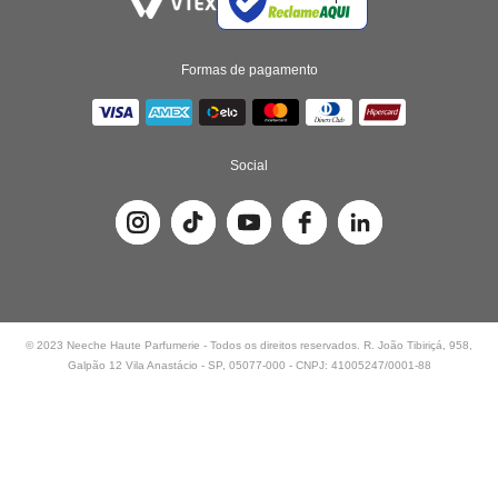
Formas de pagamento
Social
© 2023 Neeche Haute Parfumerie - Todos os direitos reservados. R. João Tibiriçá, 958,
Galpão 12 Vila Anastácio - SP, 05077-000 - CNPJ: 41005247/0001-88