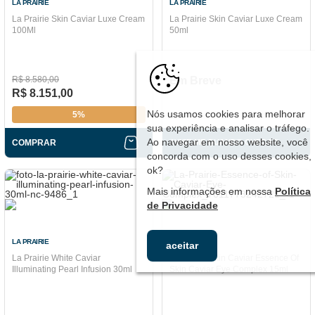
LA PRAIRIE
LA PRAIRIE
La Prairie Skin Caviar Luxe Cream
La Prairie Skin Caviar Luxe Cream
100Ml
50ml
R$ 8.580,00
Em Breve
R$ 8.151,00
Nós usamos cookies para melhorar
5%
sua experiência e analisar o tráfego.
Ao navegar em nosso website, você
COMPRAR
AVISE-ME QUANDO CHEGAR
concorda com o uso desses cookies,
ok?
Mais informações em nossa
Política
de Privacidade
LA PRAIRIE
LA PRAIRIE
aceitar
La Prairie White Caviar
La Prairie Skin Caviar Essence Of
Illuminating Pearl Infusion 30ml
Skin Caviar Eye Complex 15ml