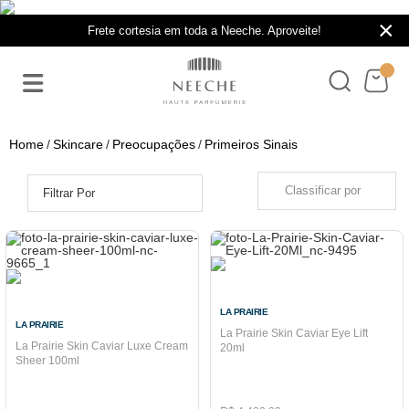
×
Frete cortesia em toda a Neeche. Aproveite!
Skincare
Preocupações
Primeiros Sinais
Classificar por
Filtrar Por
LA PRAIRIE
LA PRAIRIE
La Prairie Skin Caviar Eye Lift
La Prairie Skin Caviar Luxe Cream
20ml
Sheer 100ml