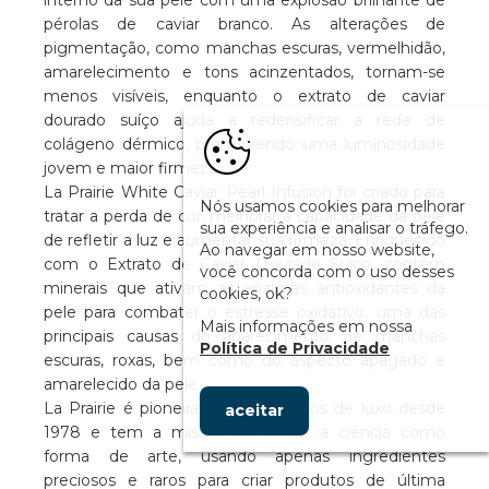
interno da sua pele com uma explosão brilhante de
pérolas de caviar branco. As alterações de
pigmentação, como manchas escuras, vermelhidão,
amarelecimento e tons acinzentados, tornam-se
menos visíveis, enquanto o extrato de caviar
dourado suíço ajuda a redensificar a rede de
colágeno dérmico, promovendo uma luminosidade
jovem e maior firmeza.
La Prairie White Caviar Pearl Infusion foi criado para
Nós usamos cookies para melhorar
tratar a perda de cor, melhorar a capacidade da pele
sua experiência e analisar o tráfego.
de refletir a luz e aumentar sua firmeza. Enriquecido
Ao navegar em nosso website,
com o Extrato de Caviar Dourado Suíço, contém
você concorda com o uso desses
minerais que ativam as enzimas antioxidantes da
cookies, ok?
pele para combater o estresse oxidativo, uma das
Mais informações em nossa
principais causas do aparecimento de manchas
Política de Privacidade
escuras, roxas, bem como do aspecto apagado e
amarelecido da pele.
La Prairie é pioneira em cosméticos de luxo desde
aceitar
1978 e tem a missão de elevar a ciência como
forma de arte, usando apenas ingredientes
preciosos e raros para criar produtos de última