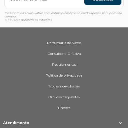
*Desconto não cumulativo com outras promoções e válido apenas para primeira
compra.
*Enquanto durarem os estoques
Perfumaria de Nicho
Consultoria Olfativa
Regulamentos
Política de privacidade
Trocas e devoluções
Dúvidas frequentes
Brindes
Atendimento