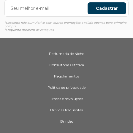
Cadastrar
*Desconto não cumulativo com outras promoções e válido apenas para primeira
compra.
*Enquanto durarem os estoques
Perfumaria de Nicho
Consultoria Olfativa
Regulamentos
Política de privacidade
Trocas e devoluções
Dúvidas frequentes
Brindes