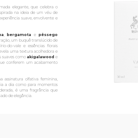
mada elegante, que celebra o
Inspirada na ideia de um véu de
experiência suave, envolvente e
na
,
bergamota
e
pêssego
ração, um buquê translúcido de
lírio-do-vale e essências florais
revela uma textura acolhedora e
as suaves como
akigalawood
e
que conferem um acabamento
assinatura olfativa feminina,
 dia a dia como para momentos
oderada, é uma fragrância que
cado de elegância.