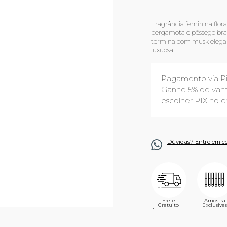
Fragrância feminina flora
bergamota e pêssego bran
termina com musk elegant
luxuosa.
Pagamento via P
Ganhe 5% de vant
escolher PIX no c
Dúvidas? Entre em c
Frete
Amostra
Gratuito
Exclusivas
´