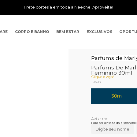
Frete cortesia em toda a Neeche. Aproveite!
CARE
CORPO E BANHO
BEM ESTAR
EXCLUSIVOS
OPORTU
Parfums de Marl
Parfums De Marl
Feminino 30ml
Clique e veja!
015014
30ml
Para ser avisado da disponibi