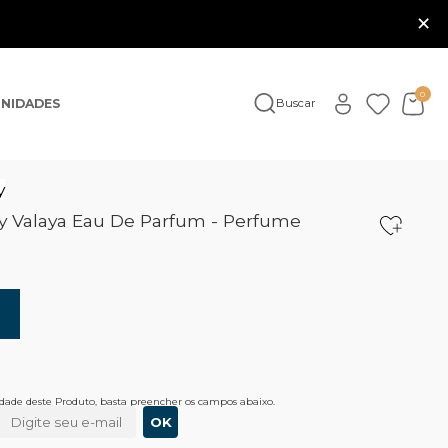
×
0
NIDADES
Buscar
y
y Valaya Eau De Parfum - Perfume
lidade deste Produto, basta preencher os campos abaixo.