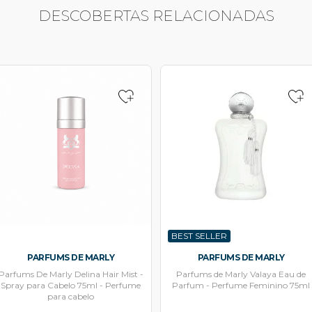
DESCOBERTAS RELACIONADAS
BEST SELLER
PARFUMS DE MARLY
PARFUMS DE MARLY
Parfums De Marly Delina Hair Mist -
Parfums de Marly Valaya Eau de
Spray para Cabelo 75ml - Perfume
Parfum - Perfume Feminino 75ml
para cabelo