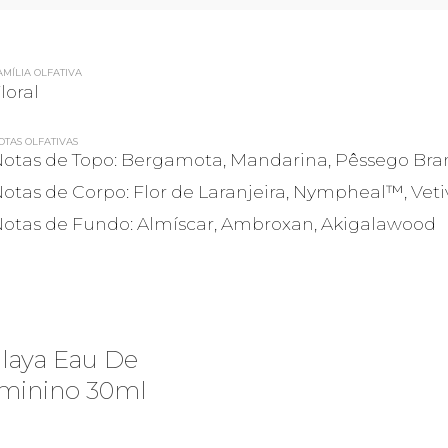
AMÍLIA OLFATIVA
loral
OTAS OLFATIVAS
otas de Topo: Bergamota, Mandarina, Pêssego Bra
otas de Corpo: Flor de Laranjeira, Nympheal™, Veti
otas de Fundo: Almíscar, Ambroxan, Akigalawood
laya Eau De
minino 30ml