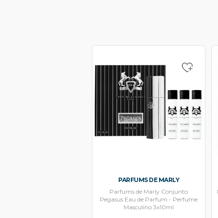
PARFUMS DE MARLY
Parfums de Marly Conjunto
Pegasus Eau de Parfum - Perfume
Masculino 3x10ml