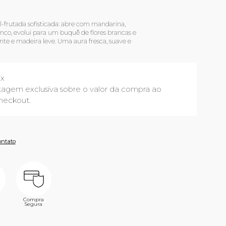
l-frutada sofisticada: abre com mandarina,
co, evolui para um buquê de flores brancas e
e e madeira leve. Uma aura fresca, suave e
ix
agem exclusiva sobre o valor da compra ao
heckout.
ontato
Compra
Segura