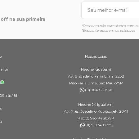
off na sua primeira
*Desconto não cumulativo com out
*Enquanto durarem os estoques
o
Nossas Lojas
m.br
Neeche Iguatemi
Av. Brigadeiro Faria Lima, 2232
Piso Faria Lima, São Paulo/SP
(11) 96482-9538
09h às 18h
Neeche JK Iguatemi
os
Av. Pres. Juscelino Kubitschek, 2041
Piso 2, São Paulo/SP
a
(11) 91874-0785