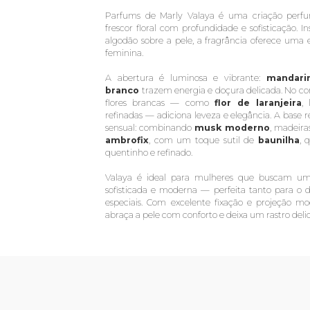
Parfums de Marly Valaya é uma criação perfu
frescor floral com profundidade e sofisticação. 
algodão sobre a pele, a fragrância oferece uma 
feminina.
A abertura é luminosa e vibrante:
mandari
branco
trazem energia e doçura delicada. No co
flores brancas — como
flor de laranjeira
, 
refinadas — adiciona leveza e elegância. A base 
sensual: combinando
musk moderno
, madeir
ambrofix
, com um toque sutil de
baunilha
, 
quentinho e refinado.
Valaya é ideal para mulheres que buscam uma 
sofisticada e moderna — perfeita tanto para o
especiais. Com excelente fixação e projeção m
abraça a pele com conforto e deixa um rastro deli