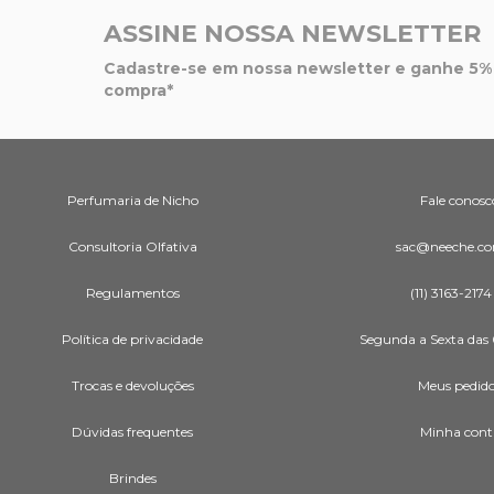
ASSINE NOSSA NEWSLETTER
Cadastre-se em nossa newsletter e ganhe 5% 
compra*
Perfumaria de Nicho
Fale conosc
Consultoria Olfativa
sac@neeche.co
Regulamentos
(11) 3163-2174
Política de privacidade
Segunda a Sexta das 
Trocas e devoluções
Meus pedid
Dúvidas frequentes
Minha cont
Brindes