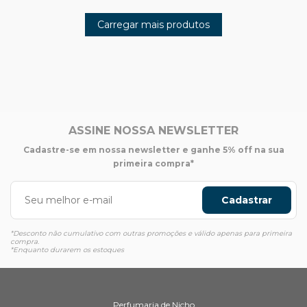
Carregar mais produtos
ASSINE NOSSA NEWSLETTER
Cadastre-se em nossa newsletter e ganhe 5% off na sua
primeira compra*
Cadastrar
*Desconto não cumulativo com outras promoções e válido apenas para primeira
compra.
*Enquanto durarem os estoques
Perfumaria de Nicho