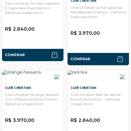
CLIVE CHRISTIAN
Clive Christian Private Collection
Clive Christian Jump Up & Kiss
E Cashmere Musk Parfum -
Me Hedonistic Parfum - Perfume
Perfume Unissex 50ml
Masculino 50ml
R$ 2.840,00
R$ 3.970,00
COMPRAR
COMPRAR
CLIVE CHRISTIAN
CLIVE CHRISTIAN
Clive Christian Strange Heavens
Clive Christian Red Tea Vetiver
Out Of Blue Extrait De Parfum -
Extrait De Parfum - Perfume
Perfume Unissex 50ml
Unissex 50ml
R$ 3.970,00
R$ 2.840,00