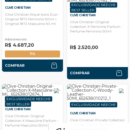
EXCLUSIVIDADE NEECHE
CLIVE CHRISTIAN
BEST SELLER
Clive Christian Royal Icons Duo -
CLIVE CHRISTIAN
Original 1872 Feminino 50ml +
Clive Christian Original
Original 1872 Masculino 50 ml
Collection X Feminine Parfum -
Perfume Feminino 50ml
R$ 5.040,00
R$ 4.687,20
R$ 2.520,00
7%
COMPRAR
COMPRAR
EXCLUSIVIDADE NEECHE
BEST SELLER
EXCLUSIVIDADE NEECHE
CLIVE CHRISTIAN
CLIVE CHRISTIAN
Clive Christian Original
Clive Christian Private Collection
Collection X Masculine Parfum -
C Woody Leather Parfum -
Perfume Masculino 50ml
Perfume Unissex 50ml