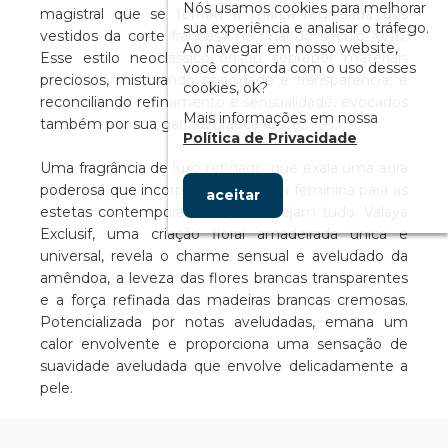
Nós usamos cookies para melhorar
magistral que se tornou a marca registrada dos
sua experiência e analisar o tráfego.
vestidos da corte francesa no final do século XVIII.
Ao navegar em nosso website,
Esse estilo neoclássico ousou sobrepor materiais
você concorda com o uso desses
preciosos, misturando opacidade e transparência, e
cookies, ok?
reconciliando refinamento e sensualidade, evocados
Mais informações em nossa
também por sua garrafa branca fosca.
Política de Privacidade
Uma fragrância de luxo refinado, que exala uma aura
poderosa que incorpora a elegância feminina para as
aceitar
estetas contemporâneas que desejam tudo. Valaya
Exclusif, uma criação floral amadeirada única e
universal, revela o charme sensual e aveludado da
amêndoa, a leveza das flores brancas transparentes
e a força refinada das madeiras brancas cremosas.
Potencializada por notas aveludadas, emana um
calor envolvente e proporciona uma sensação de
suavidade aveludada que envolve delicadamente a
pele.