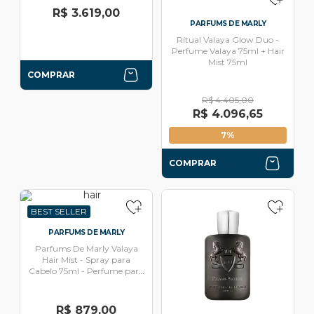
R$ 3.619,00
PARFUMS DE MARLY
Ritual Valaya Glow Duo -
Perfume Valaya 75ml + Hair
Mist 75ml
COMPRAR
R$ 4.405,00
R$ 4.096,65
7%
COMPRAR
BEST SELLER
PARFUMS DE MARLY
Parfums De Marly Valaya
Hair Mist - Spray para
Cabelo 75ml - Perfume para
cabelo
R$ 879,00