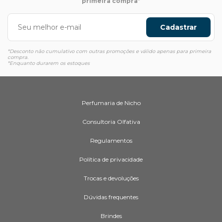
primeira compra*
Cadastrar
*Desconto não cumulativo com outras promoções e válido apenas para primeira
compra.
*Enquanto durarem os estoques
Perfumaria de Nicho
Consultoria Olfativa
Regulamentos
Política de privacidade
Trocas e devoluções
Dúvidas frequentes
Brindes