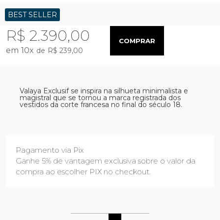
BEST SELLER
R$ 2.390,00
COMPRAR
10
x
R$ 239,00
Valaya Exclusif se inspira na silhueta minimalista e
magistral que se tornou a marca registrada dos
vestidos da corte francesa no final do século 18.
Pagamento via Pix
Ganhe 5% de vantagem exclusiva sobre o valor da
compra ao escolher PIX no checkout.