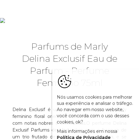
Parfums de Marly
Delina Exclusif Eau de
Parfum - Perfume
Feminino 75ml
Nós usamos cookies para melhorar
sua experiência e analisar o tráfego.
Ao navegar em nosso website,
Delina Exclusif é um perfume Parfums de Marly
você concorda com o uso desses
feminino floral oriental. Um verdadeiro elixir floral
cookies, ok?
com notas nobres e sofisticadas.O perfume Delina
Exclusif Parfums de Marly abre com a frescura de
Mais informações em nossa
um trio frutado de bergamota, pera e lichia, e se
Política de Privacidade