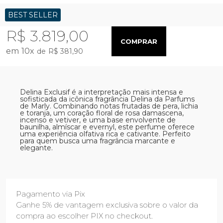
BEST SELLER
R$ 3.819,00
COMPRAR
10
x
R$ 381,90
Delina Exclusif é a interpretação mais intensa e
sofisticada da icônica fragrância Delina da Parfums
de Marly. Combinando notas frutadas de pera, lichia
e toranja, um coração floral de rosa damascena,
incenso e vetiver, e uma base envolvente de
baunilha, almíscar e evernyl, este perfume oferece
uma experiência olfativa rica e cativante. Perfeito
para quem busca uma fragrância marcante e
elegante.
Pagamento via Pix
Ganhe 5% de vantagem exclusiva sobre o valor da
compra ao escolher PIX no checkout.