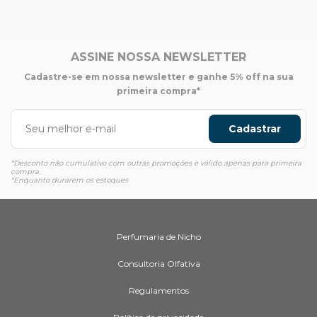
ASSINE NOSSA NEWSLETTER
Cadastre-se em nossa newsletter e ganhe 5% off na sua
primeira compra*
Cadastrar
*Desconto não cumulativo com outras promoções e válido apenas para primeira
compra.
*Enquanto durarem os estoques
Perfumaria de Nicho
Consultoria Olfativa
Regulamentos