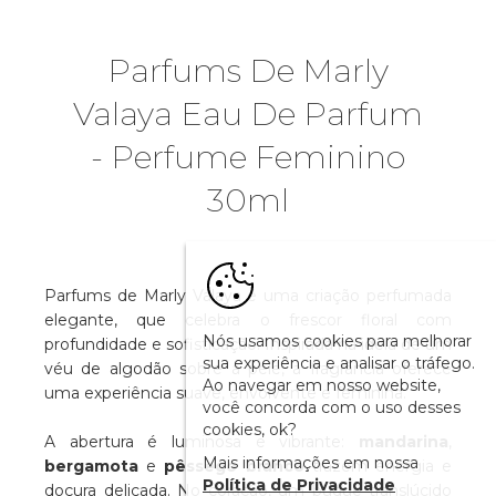
Parfums De Marly
Valaya Eau De Parfum
- Perfume Feminino
30ml
Parfums de Marly Valaya é uma criação perfumada
elegante, que celebra o frescor floral com
Nós usamos cookies para melhorar
profundidade e sofisticação. Inspirada na ideia de um
sua experiência e analisar o tráfego.
véu de algodão sobre a pele, a fragrância oferece
Ao navegar em nosso website,
uma experiência suave, envolvente e feminina.
você concorda com o uso desses
cookies, ok?
A abertura é luminosa e vibrante:
mandarina
,
Mais informações em nossa
bergamota
e
pêssego branco
trazem energia e
Política de Privacidade
doçura delicada. No coração, um buquê translúcido