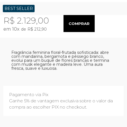
BEST SELLER
R$ 2.129,00
COMPRAR
10
x
R$ 212,90
Fragrância feminina floral-frutada sofisticada: abre
com mandarina, bergamota e pêssego branco,
evolui para um buquê de flores brancas e termina
com musk elegante e madeira leve. Uma aura
fresca, suave e luxuosa.
Pagamento via Pix
Ganhe 5% de vantagem exclusiva sobre o valor da
compra ao escolher PIX no checkout.