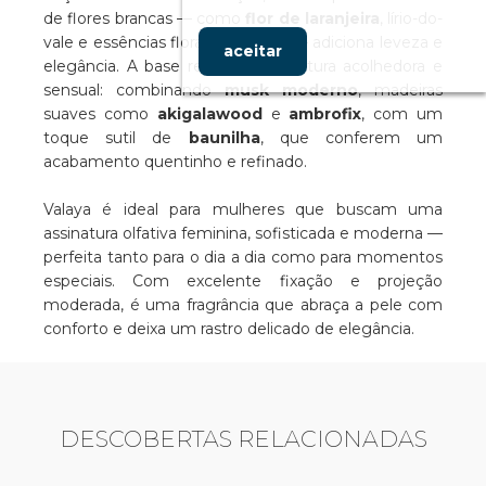
de flores brancas — como
flor de laranjeira
, lírio-do-
vale e essências florais refinadas — adiciona leveza e
aceitar
elegância. A base revela uma textura acolhedora e
sensual: combinando
musk moderno
, madeiras
suaves como
akigalawood
e
ambrofix
, com um
toque sutil de
baunilha
, que conferem um
acabamento quentinho e refinado.
Valaya é ideal para mulheres que buscam uma
assinatura olfativa feminina, sofisticada e moderna —
perfeita tanto para o dia a dia como para momentos
especiais. Com excelente fixação e projeção
moderada, é uma fragrância que abraça a pele com
conforto e deixa um rastro delicado de elegância.
DESCOBERTAS RELACIONADAS