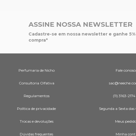
ASSINE NOSSA NEWSLETTER
Cadastre-se em nossa newsletter e ganhe 5% 
compra*
Perfumaria de Nicho
Fale conosc
Consultoria Olfativa
sac@neeche.co
Regulamentos
(11) 3163-2174
Política de privacidade
Segunda a Sexta das 
Trocas e devoluções
Meus pedid
Dúvidas frequentes
Minha cont