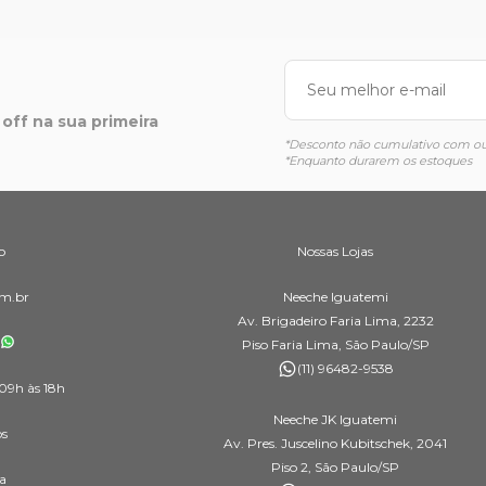
off na sua primeira
*Desconto não cumulativo com out
*Enquanto durarem os estoques
o
Nossas Lojas
m.br
Neeche Iguatemi
Av. Brigadeiro Faria Lima, 2232
Piso Faria Lima, São Paulo/SP
(11) 96482-9538
09h às 18h
Neeche JK Iguatemi
os
Av. Pres. Juscelino Kubitschek, 2041
Piso 2, São Paulo/SP
a