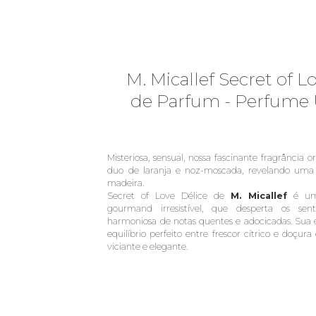
M. Micallef Secret of L
de Parfum - Perfume 
Misteriosa, sensual, nossa fascinante fragrância
duo de laranja e noz-moscada, revelando uma i
madeira.
Secret of Love Délice de
M. Micallef
é uma
gourmand irresistível, que desperta os s
harmoniosa de notas quentes e adocicadas. Sua e
equilíbrio perfeito entre frescor cítrico e doçu
viciante e elegante.