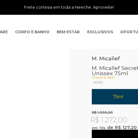
Frete cortesia em toda a Neeche. Aproveite!
CARE
CORPO E BANHO
BEM ESTAR
EXCLUSIVOS
OPORTU
M. Micallef
M. Micallef Secr
Unissex 75ml
Clique e veja!
002983
75ml
R$ 1.590,00
R$ 1.272,00
R$ 127,20
10
x