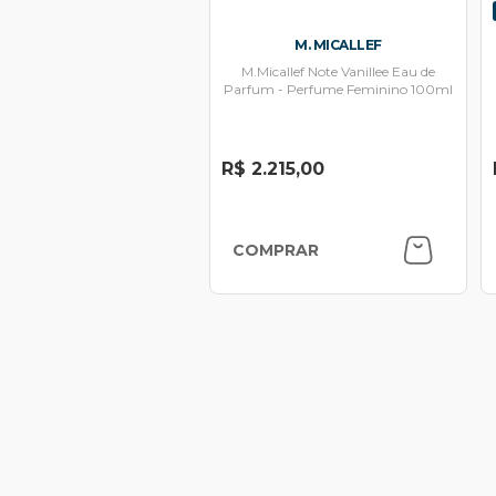
M. MICALLEF
M.Micallef Note Vanillee Eau de
Parfum - Perfume Feminino 100ml
R$ 2.215,00
COMPRAR