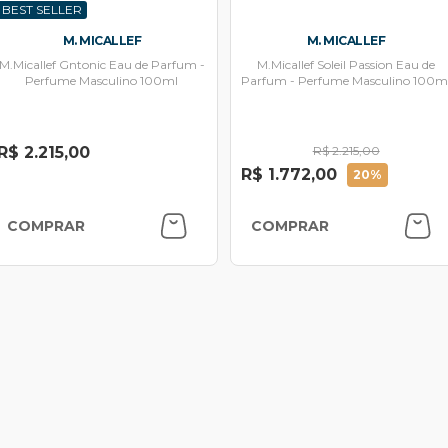
BEST SELLER
M. MICALLEF
M. MICALLEF
M.Micallef Gntonic Eau de Parfum -
M.Micallef Soleil Passion Eau de
Perfume Masculino 100ml
Parfum - Perfume Masculino 100m
R$ 2.215,00
R$ 2.215,00
R$ 1.772,00
20%
COMPRAR
COMPRAR