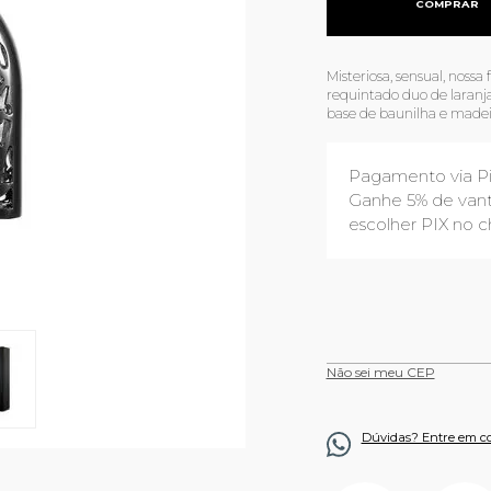
COMPRAR
Misteriosa, sensual, noss
requintado duo de laranja
base de baunilha e madei
Pagamento via P
Ganhe 5% de vant
escolher PIX no c
Não sei meu CEP
Dúvidas? Entre em c