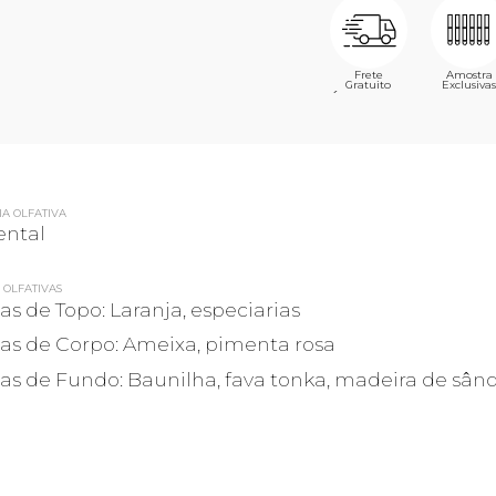
Frete
Amostra
Gratuito
Exclusivas
´
IA OLFATIVA
ental
 OLFATIVAS
as de Topo: Laranja, especiarias
as de Corpo: Ameixa, pimenta rosa
as de Fundo: Baunilha, fava tonka, madeira de sân