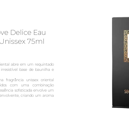
ove Delice Eau
Unissex 75ml
 oriental abre em um requintado
rresistível base de baunilha e
 fragrância unissex oriental
entidos com uma combinação
ssência sofisticada envolve um
ra envolvente, criando um aroma