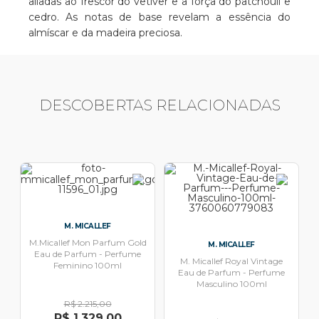
aliadas ao frescor do vetiver e a força do patchouli e
cedro. As notas de base revelam a essência do
almíscar e da madeira preciosa.
DESCOBERTAS RELACIONADAS
M. MICALLEF
M.Micallef Mon Parfum Gold
M. MICALLEF
Eau de Parfum - Perfume
M. Micallef Royal Vintage
Feminino 100ml
Eau de Parfum - Perfume
Masculino 100ml
R$ 2.215,00
R$ 1.329,00