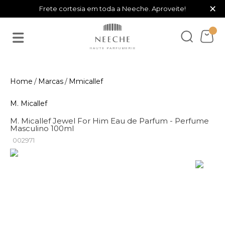
×
Frete cortesia em toda a Neeche. Aproveite!
Marcas
Mmicallef
M. Micallef
M. Micallef Jewel For Him Eau de Parfum - Perfume
Masculino 100ml
002971