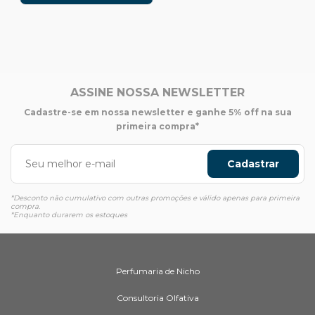
ASSINE NOSSA NEWSLETTER
Cadastre-se em nossa newsletter e ganhe 5% off na sua
primeira compra*
Cadastrar
*Desconto não cumulativo com outras promoções e válido apenas para primeira
compra.
*Enquanto durarem os estoques
Perfumaria de Nicho
Consultoria Olfativa