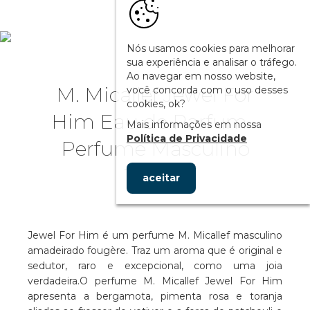
Nós usamos cookies para melhorar
sua experiência e analisar o tráfego.
Ao navegar em nosso website,
M. Micallef Jewel For
você concorda com o uso desses
cookies, ok?
Him Eau de Parfum -
Mais informações em nossa
Política de Privacidade
Perfume Masculino
100ml
aceitar
Jewel For Him é um perfume M. Micallef masculino
amadeirado fougère. Traz um aroma que é original e
sedutor, raro e excepcional, como uma joia
verdadeira.O perfume M. Micallef Jewel For Him
apresenta a bergamota, pimenta rosa e toranja