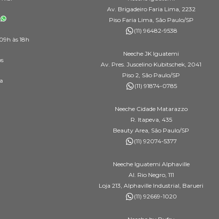
Av. Brigadeiro Faria Lima, 2232
Piso Faria Lima, São Paulo/SP
(11) 96482-9538
09h às 18h
Neeche JK Iguatemi
os
Av. Pres. Juscelino Kubitschek, 2041
Piso 2, São Paulo/SP
a
(11) 91874-0785
Neeche Cidade Matarazzo
R. Itapeva, 435
Beauty Area, São Paulo/SP
(11) 92074-5377
Neeche Iguatemi Alphaville
Al. Rio Negro, 111
Loja 213, Alphaville Industrial, Barueri
(11) 92669-1020