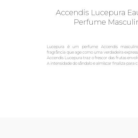
Accendis Lucepura Ea
Perfume Masculi
Lucepura é um perfume Accendis masculin
fragrância que age como uma verdadeira express
Accendis Lucepura traz o frescor das frutas envo
A intensidade do sândalo e almíscar finaliza para 