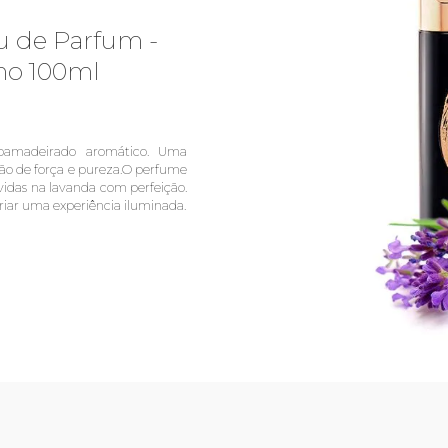
u de Parfum -
no 100ml
oamadeirado aromático. Uma
ão de força e pureza.O perfume
lvidas na lavanda com perfeição.
criar uma experiência iluminada.