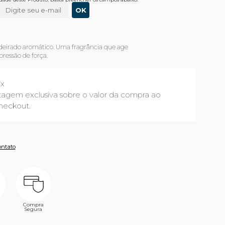
irado aromático. Uma fragrância que age
ressão de força.
ix
agem exclusiva sobre o valor da compra ao
heckout.
ontato
Compra
Segura