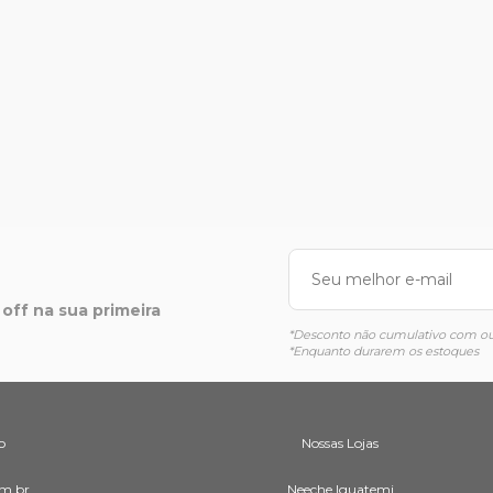
off na sua primeira
*Desconto não cumulativo com out
*Enquanto durarem os estoques
o
Nossas Lojas
m.br
Neeche Iguatemi