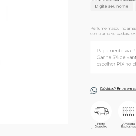
Perfume masculino amade
como uma verdadeira exp
Pagamento via P
Ganhe 5% de vant
escolher PIX no c
Dúvidas? Entre em c
Frete
Amostra
Gratuito
Exclusivas
´