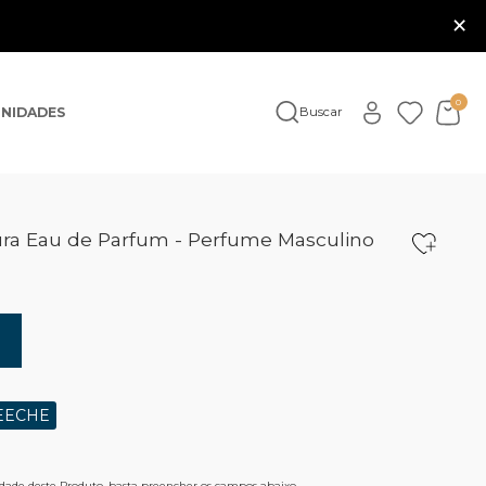
×
0
NIDADES
Buscar
ra Eau de Parfum - Perfume Masculino
EECHE
lidade deste Produto, basta preencher os campos abaixo.