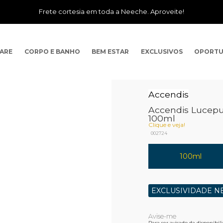
Frete cortesia em toda a Neeche. Aproveite!
CARE
CORPO E BANHO
BEM ESTAR
EXCLUSIVOS
OPORTU
Accendis
Accendis Lucepu
100ml
Clique e veja!
002724
100ml
EXCLUSIVIDADE N
Para ser avisado da disponibi