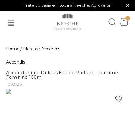
×
Frete cortesia em toda a Neeche. Aproveite!
Marcas
Accendis
Accendis
Accendis Luna Dulcius Eau de Parfum - Perfume
Feminino 100ml
002726