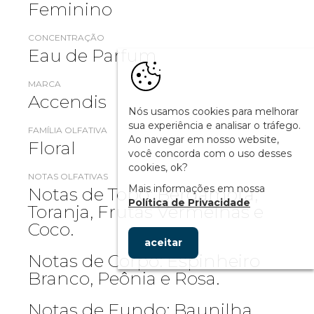
Feminino
CONCENTRAÇÃO
Eau de Parfum
MARCA
Accendis
Nós usamos cookies para melhorar
sua experiência e analisar o tráfego.
FAMÍLIA OLFATIVA
Ao navegar em nosso website,
Floral
você concorda com o uso desses
cookies, ok?
NOTAS OLFATIVAS
Mais informações em nossa
Notas de Topo: Bergamota,
Política de Privacidade
Toranja, Frutas Vermelhas e
Coco.
aceitar
Notas de Corpo: Espinheiro
Branco, Peônia e Rosa.
Notas de Fundo: Baunilha,