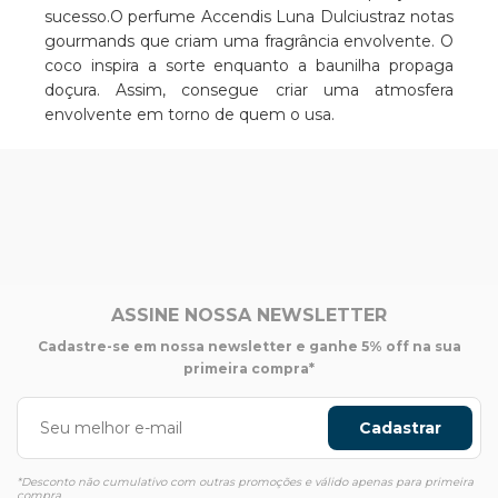
sucesso.O perfume Accendis Luna Dulciustraz notas
gourmands que criam uma fragrância envolvente. O
coco inspira a sorte enquanto a baunilha propaga
doçura. Assim, consegue criar uma atmosfera
envolvente em torno de quem o usa.
ASSINE NOSSA NEWSLETTER
Cadastre-se em nossa newsletter e ganhe 5% off na sua
primeira compra*
Cadastrar
*Desconto não cumulativo com outras promoções e válido apenas para primeira
compra.