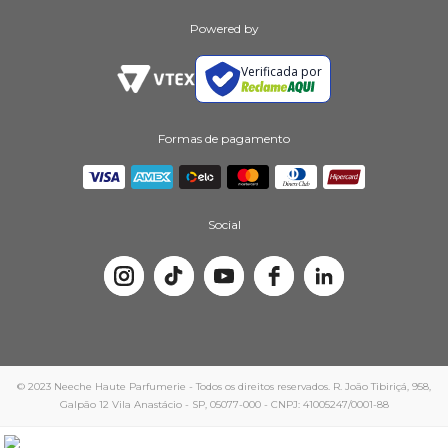
Powered by
Verificada por
Formas de pagamento
Social
© 2023 Neeche Haute Parfumerie - Todos os direitos reservados. R. João Tibiriçá, 958,
Galpão 12 Vila Anastácio - SP, 05077-000 - CNPJ: 41005247/0001-88