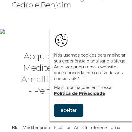
Cedro e Benjoim
Acqua Di Parma Blu
Nós usamos cookies para melhorar
sua experiência e analisar o tráfego.
Mediterraneo Fico Di
Ao navegar em nosso website,
você concorda com o uso desses
Amalfi Eau de Toilette
cookies, ok?
Mais informações em nossa
- Perfume Unissex
Política de Privacidade
180ml
aceitar
Blu Mediterraneo Fico di Amalfi oferece uma