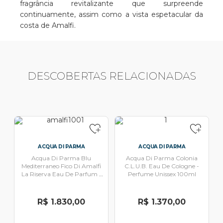
fragrância revitalizante que surpreende
continuamente, assim como a vista espetacular da
costa de Amalfi.
DESCOBERTAS RELACIONADAS
ACQUA DI PARMA
ACQUA DI PARMA
Acqua Di Parma Blu
Acqua Di Parma Colonia
Mediterraneo Fico Di Amalfi
C.L.U.B. Eau De Cologne -
La Riserva Eau De Parfum -
Perfume Unissex 100ml
Perfume Unissex 100ml
R$ 1.830,00
R$ 1.370,00