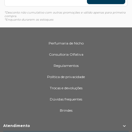
*Desconto não cumulativo com outras promoções e válido apenas para primeira
compra.
*Enquanto durarem os estoques
Perfumaria de Nicho
Consultoria Olfativa
Regulamentos
Política de privacidade
Trocas e devoluções
Dúvidas frequentes
Brindes
Atendimento