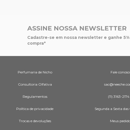
ASSINE NOSSA NEWSLETTER
Cadastre-se em nossa newsletter e ganhe 5% 
compra*
Perfumaria de Nicho
Fale conosc
Consultoria Olfativa
sac@neeche.co
Regulamentos
(11) 3163-2174
Política de privacidade
Segunda a Sexta das 
Trocas e devoluções
Meus pedid