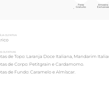
Frete
Amostra
Gratuito
Exclusivas
´
LIA OLFATIVA
trico
AS OLFATIVAS
tas de Topo: Laranja Doce Italiana, Mandarim Italia
tas de Corpo: Petitgrain e Cardamomo.
tas de Fundo: Caramelo e Almíscar.