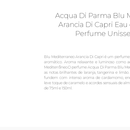
Acqua Di Parma Blu 
Arancia Di Capri Eau 
Perfume Unisse
Blu Mediterraneo Arancia Di Capri é um perfume 
aromático. Aroma relaxante e luminoso como ao
Mediterrâneo.O perfume Acqua Di Parma Blu Medi
as notas brilhantes de laranja, tangerina e limã
fundem com intenso aroma de cardamomo, enq
leve toque de caramelo e acordes sensuais de alm
de 75ml e 150ml.