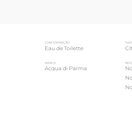
CONCENTRAÇÃO
FAMÍ
Eau de Toilette
Cí
MARCA
NOT
Acqua di Parma
No
No
No