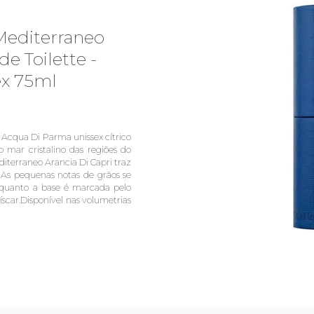
Mediterraneo
de Toilette -
x 75ml
Acqua Di Parma unissex cítrico
 mar cristalino das regiões do
terraneo Arancia Di Capri traz
o. As pequenas notas de grãos se
uanto a base é marcada pelo
íscar.Disponível nas volumetrias