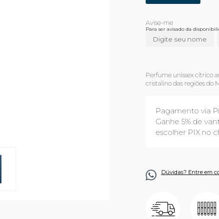
Para ser avisado da disponibi
Perfume unissex cítrico 
cristalino das regiões do 
Pagamento via P
Ganhe 5% de vant
escolher PIX no c
Dúvidas? Entre em c