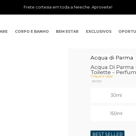
Frete cortesia em toda a Neeche. Aproveite!
CARE
CORPO E BANHO
BEM ESTAR
EXCLUSIVOS
OPORTU
Acqua di Parma
Acqua Di Parma B
Toilette - Perfu
Clique e veja!
002559
30ml
150ml
BEST SELLER