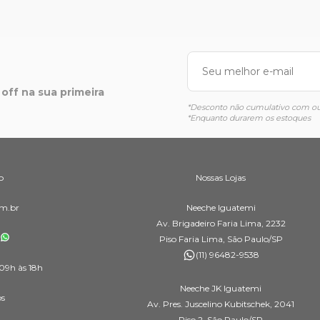
off na sua primeira
*Desconto não cumulativo com out
*Enquanto durarem os estoques
o
Nossas Lojas
m.br
Neeche Iguatemi
Av. Brigadeiro Faria Lima, 2232
Piso Faria Lima, São Paulo/SP
(11) 96482-9538
09h às 18h
Neeche JK Iguatemi
os
Av. Pres. Juscelino Kubitschek, 2041
Piso 2, São Paulo/SP