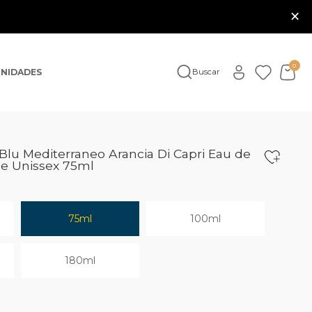
×
0
NIDADES
Buscar
lu Mediterraneo Arancia Di Capri Eau de
me Unissex 75ml
75ml
100ml
180ml