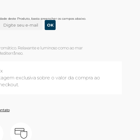
lidade deste Produto, basta preencher os campos abaixo.
aromático. Relaxante e luminoso como ao mar
Mediterrâneo.
ix
agem exclusiva sobre o valor da compra ao
heckout.
ontato