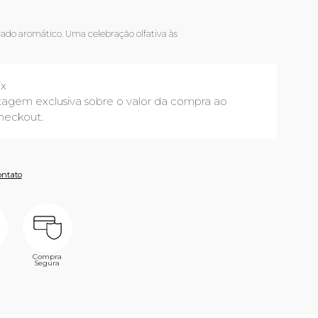
do aromático. Uma celebração olfativa às
ix
agem exclusiva sobre o valor da compra ao
heckout.
ontato
Compra
Segura