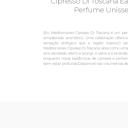
Cipresso Di Toscana Eau
Perfume Unisse
Blu Mediterraneo Cipresso Di Toscana é um pe
amadeirado aromático. Uma celebração olfativa
sensação enérgica que a região inspira.O 
Mediterraneo Cipresso Di Toscana abre como uma 
anis estrelado, elemi e laranja. A salva e a lavan
enquanto notas balsâmicas de cipreste e pinhe
bem-estar profundo.Disponível nas volumetrias de