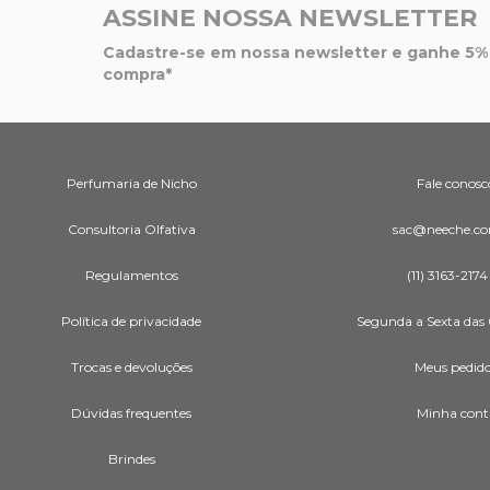
ASSINE NOSSA NEWSLETTER
Cadastre-se em nossa newsletter e ganhe 5% 
compra*
Perfumaria de Nicho
Fale conosc
Consultoria Olfativa
sac@neeche.co
Regulamentos
(11) 3163-2174
Política de privacidade
Segunda a Sexta das 
Trocas e devoluções
Meus pedid
Dúvidas frequentes
Minha cont
Brindes