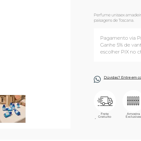
Perfume unissex amadeira
paisagens de Toscana.
Pagamento via P
Ganhe 5% de vant
escolher PIX no c
Dúvidas? Entre em c
Frete
Amostra
Gratuito
Exclusivas
´