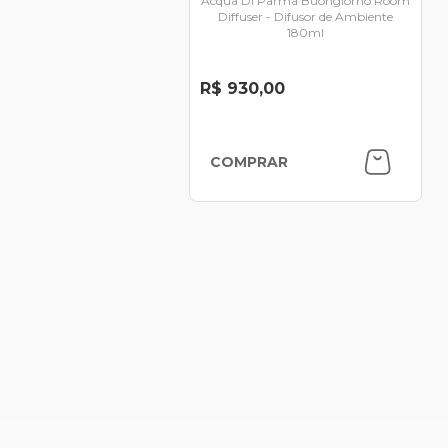
Acqua Di Parma Buongiorno Room
Diffuser - Difusor de Ambiente
180ml
R$ 930,00
COMPRAR