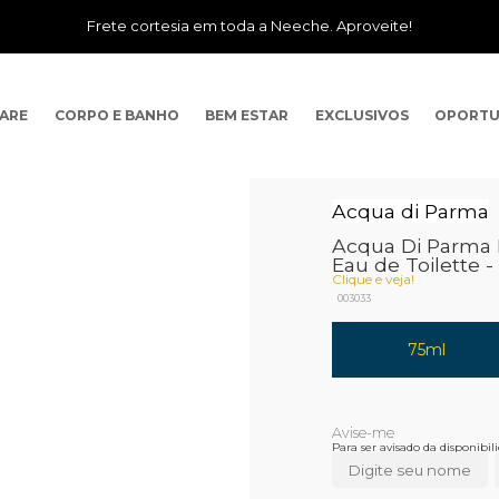
Frete cortesia em toda a Neeche. Aproveite!
CARE
CORPO E BANHO
BEM ESTAR
EXCLUSIVOS
OPORTU
Acqua di Parma
Acqua Di Parma 
Eau de Toilette 
Clique e veja!
003033
75ml
Para ser avisado da disponibi