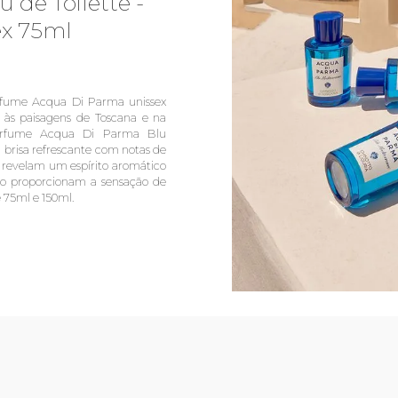
 de Toilette -
x 75ml
rfume Acqua Di Parma unissex
 às paisagens de Toscana e na
perfume Acqua Di Parma Blu
brisa refrescante com notas de
da revelam um espírito aromático
iro proporcionam a sensação de
 75ml e 150ml.