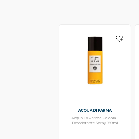
ACQUA DI PARMA
Acqua Di Parma Colonia -
Desodorante Spray 150ml