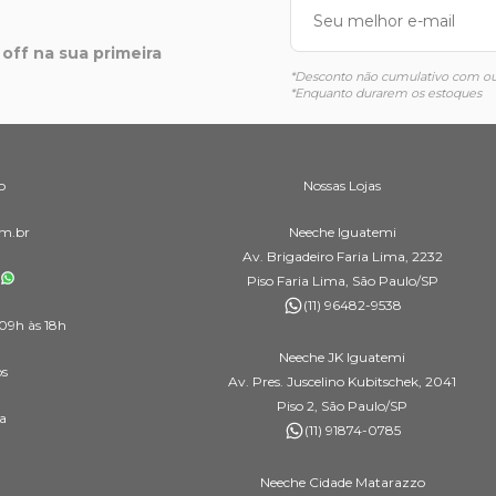
off na sua primeira
*Desconto não cumulativo com out
*Enquanto durarem os estoques
o
Nossas Lojas
m.br
Neeche Iguatemi
Av. Brigadeiro Faria Lima, 2232
Piso Faria Lima, São Paulo/SP
(11) 96482-9538
09h às 18h
Neeche JK Iguatemi
os
Av. Pres. Juscelino Kubitschek, 2041
Piso 2, São Paulo/SP
a
(11) 91874-0785
Neeche Cidade Matarazzo