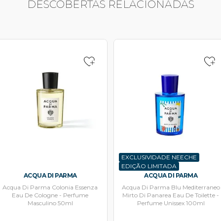
DESCOBERTAS RELACIONADAS
EXCLUSIVIDADE NEECHE
EDIÇÃO LIMITADA
ACQUA DI PARMA
ACQUA DI PARMA
Acqua Di Parma Colonia Essenza
Acqua Di Parma Blu Mediterraneo
Eau De Cologne - Perfume
Mirto Di Panarea Eau De Toilette -
Masculino 50ml
Perfume Unissex 100ml