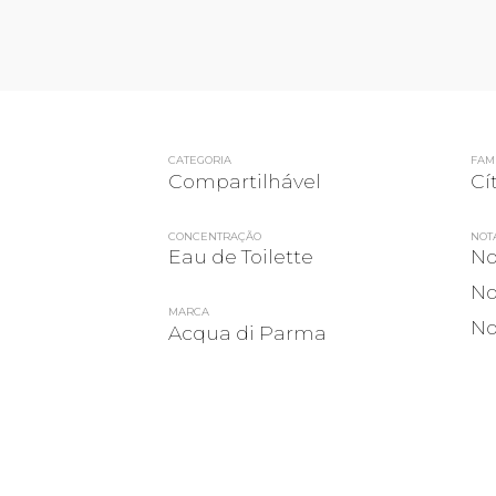
CATEGORIA
FAMÍ
Compartilhável
Cí
CONCENTRAÇÃO
NOT
Eau de Toilette
No
No
MARCA
No
Acqua di Parma