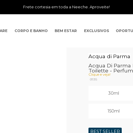
Frete cortesia em toda a Neeche. Aproveite!
CARE
CORPO E BANHO
BEM ESTAR
EXCLUSIVOS
OPORTU
Acqua di Parma
Acqua Di Parma B
Toilette - Perfu
Clique e veja!
011315
30ml
150ml
BEST SELLER