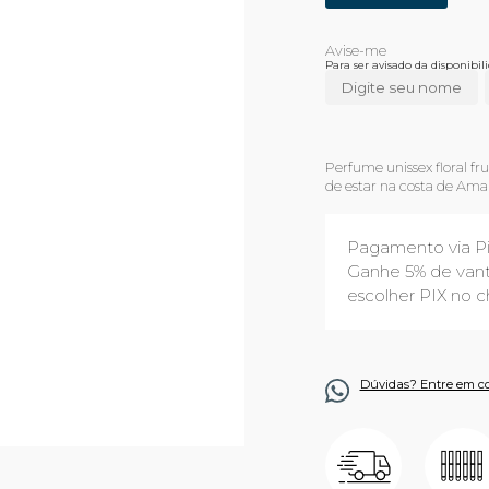
Para ser avisado da disponibi
Perfume unissex floral fr
de estar na costa de Amalf
Pagamento via P
Ganhe 5% de vant
escolher PIX no c
Dúvidas? Entre em c