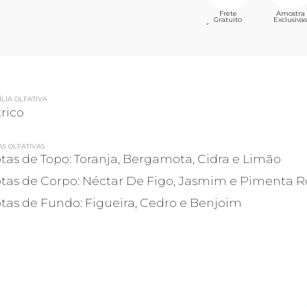
Frete
Amostra
Gratuito
Exclusivas
´
LIA OLFATIVA
trico
AS OLFATIVAS
tas de Topo: Toranja, Bergamota, Cidra e Limão
tas de Corpo: Néctar De Figo, Jasmim e Pimenta R
tas de Fundo: Figueira, Cedro e Benjoim