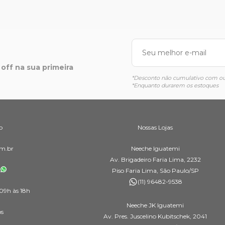
off na sua primeira
*Desconto não cumulativo com out
*Enquanto durarem os estoques
o
Nossas Lojas
m.br
Neeche Iguatemi
Av. Brigadeiro Faria Lima, 2232
Piso Faria Lima, São Paulo/SP
(11) 96482-9538
09h às 18h
Neeche JK Iguatemi
os
Av. Pres. Juscelino Kubitschek, 2041