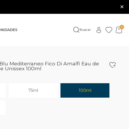
×
0
NIDADES
Buscar
lu Mediterraneo Fico Di Amalfi Eau de
me Unissex 100ml
75ml
100ml