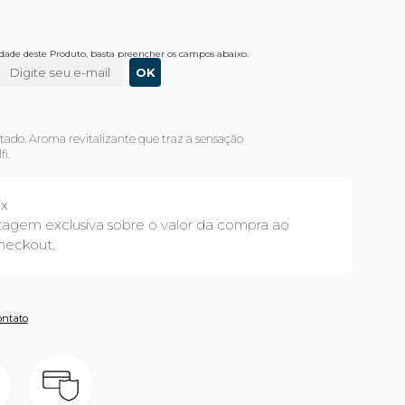
lidade deste Produto, basta preencher os campos abaixo.
utado. Aroma revitalizante que traz a sensação
i.
ix
agem exclusiva sobre o valor da compra ao
heckout.
ontato