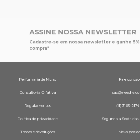
ASSINE NOSSA NEWSLETTER
Cadastre-se em nossa newsletter e ganhe 5% 
compra*
Perfumaria de Nicho
Fale conosc
Consultoria Olfativa
sac@neeche.co
Regulamentos
(11) 3163-2174
Política de privacidade
Segunda a Sexta das 
Trocas e devoluções
Meus pedid