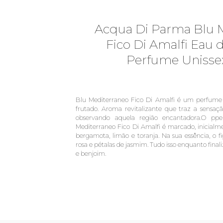
Acqua Di Parma Blu 
Fico Di Amalfi Eau d
Perfume Unisse
Blu Mediterraneo Fico Di Amalfi é um perfume 
frutado. Aroma revitalizante que traz a sensaçã
observando aquela região encantadora.O p
Mediterraneo Fico Di Amalfi é marcado, inicialme
bergamota, limão e toranja. Na sua essência, o
rosa e pétalas de jasmim. Tudo isso enquanto final
e benjoim.