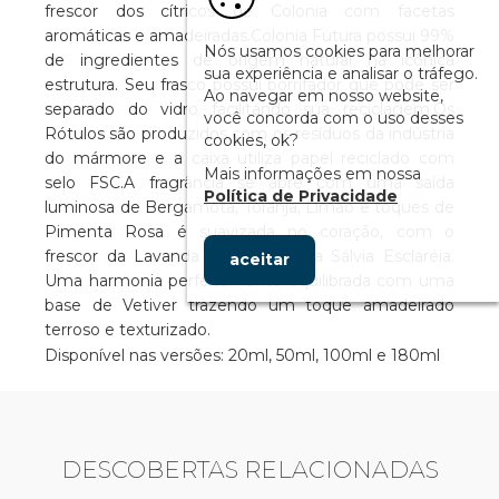
frescor dos cítricos de Colonia com facetas
aromáticas e amadeiradas.Colonia Futura possui 99%
Nós usamos cookies para melhorar
de ingredientes de origem natural na icônica
sua experiência e analisar o tráfego.
estrutura. Seu frasco possui borrifador que pode ser
Ao navegar em nosso website,
separado do vidro facilitando sua reciclagem.Os
você concorda com o uso desses
Rótulos são produzidos com os resíduos da indústria
cookies, ok?
do mármore e a caixa utiliza papel reciclado com
Mais informações em nossa
selo FSC.A fragrância se abre com uma saída
Política de Privacidade
luminosa de Bergamota, Toranja, Limão e toques de
Pimenta Rosa é suavizada no coração, com o
frescor da Lavanda e a aromática Sálvia Esclaréia.
aceitar
Uma harmonia perfeitamente equilibrada com uma
base de Vetiver trazendo um toque amadeirado
terroso e texturizado.
Disponível nas versões: 20ml, 50ml, 100ml e 180ml
DESCOBERTAS RELACIONADAS