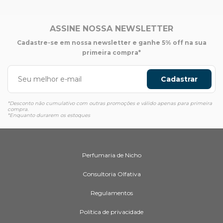
ASSINE NOSSA NEWSLETTER
Cadastre-se em nossa newsletter e ganhe 5% off na sua
primeira compra*
Cadastrar
*Desconto não cumulativo com outras promoções e válido apenas para primeira
compra.
*Enquanto durarem os estoques
Perfumaria de Nicho
Consultoria Olfativa
Regulamentos
Política de privacidade