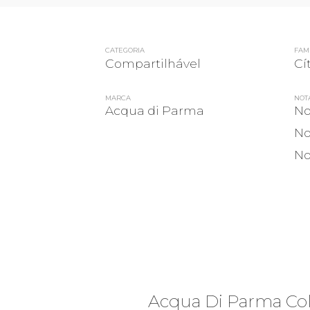
CATEGORIA
FAMÍ
Compartilhável
Cí
MARCA
NOT
Acqua di Parma
No
No
No
Acqua Di Parma Co