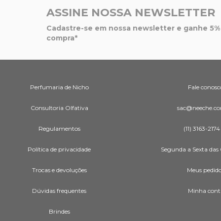
ASSINE NOSSA NEWSLETTER
Cadastre-se em nossa newsletter e ganhe 5% 
compra*
Perfumaria de Nicho
Fale conosc
Consultoria Olfativa
sac@neeche.co
Regulamentos
(11) 3163-2174
Política de privacidade
Segunda a Sexta das 
Trocas e devoluções
Meus pedid
Dúvidas frequentes
Minha cont
Brindes