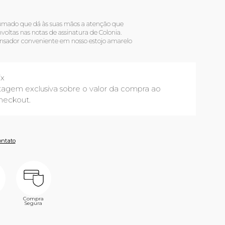
mado que dá às suas mãos a atenção que
oltas nas notas de assinatura de Colonia.
nsador conveniente em nosso estojo amarelo
ix
agem exclusiva sobre o valor da compra ao
heckout.
ontato
Compra
Segura