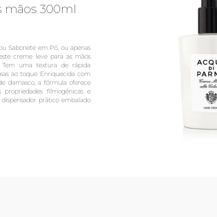
s mãos 300ml
ou Sabonete em Pó, ou apenas
 este creme leve para as mãos
a. Tem uma textura de rápida
osas ao toque. Enriquecida com
 de damasco, a fórmula oferece
 propriedades filmogénicas e
dispensador prático embalado