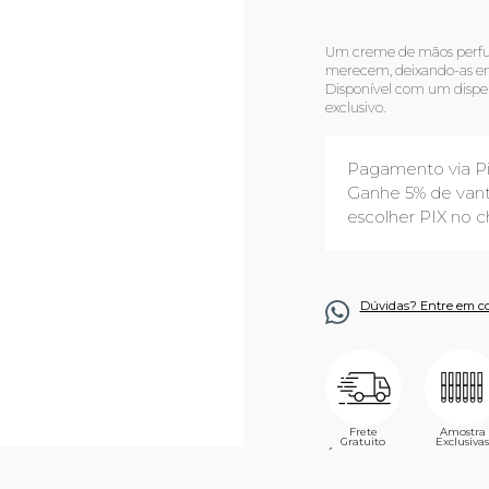
Um creme de mãos perfu
merecem, deixando-as env
Disponível com um dispe
exclusivo.
Pagamento via P
Ganhe 5% de vant
escolher PIX no c
Dúvidas? Entre em c
Frete
Amostra
Gratuito
Exclusivas
´