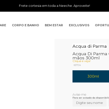
Frete cortesia em toda a Neeche. Aproveite!
CARE
CORPO E BANHO
BEM ESTAR
EXCLUSIVOS
OPORTU
Acqua di Parma
Acqua Di Parma 
mãos 300ml
Clique e veja!
007134
300ml
Para ser avisado da disponibi