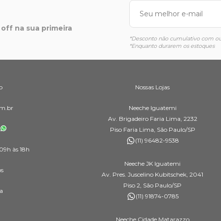
off na sua primeira
*Desconto não cumulativo com out
*Enquanto durarem os estoques
o
Nossas Lojas
m.br
Neeche Iguatemi
Av. Brigadeiro Faria Lima, 2232
Piso Faria Lima, São Paulo/SP
(11) 96482-9538
09h às 18h
Neeche JK Iguatemi
os
Av. Pres. Juscelino Kubitschek, 2041
Piso 2, São Paulo/SP
a
(11) 91874-0785
Neeche Cidade Matarazzo