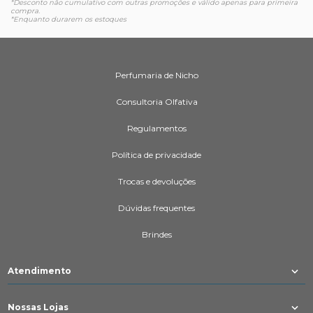
*Desconto não cumulativo com outras promoções e válido apenas para primeira
compra.
*Enquanto durarem os estoques
Perfumaria de Nicho
Consultoria Olfativa
Regulamentos
Política de privacidade
Trocas e devoluções
Dúvidas frequentes
Brindes
Atendimento
Nossas Lojas