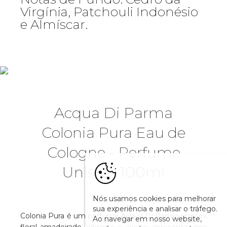
Virgínia, Patchouli Indonésio
e Almíscar.
Acqua Di Parma
Colonia Pura Eau de
Cologne - Perfume
Unissex 100ml
Nós usamos cookies para melhorar
sua experiência e analisar o tráfego.
Colonia Pura é um perfume Acqua Di Parma unissex
Ao navegar em nosso website,