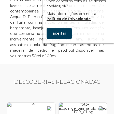
floral amadeirado. Vibrante e alegre, apresenta uma
você concorda com o uso desses
leveza tipicamente italiana em uma versão
cookies, ok?
contemporânea do clássico Colonia.O perfume
Mais informações em nossa
Acqua Di Parma Colonia Pura revela o estilo de vida
Política de Privacidade
da Itália com as notas brilhantes e frutadas de
bergamota, laranja e petit grain. Tem um coração
aceitar
que combina notas de coentro e jasmim de forma
incrivelmente harmoniosa. Por fim, surge a
assinatura dupla da fragrância com as notas de
madeira de cedro e patchouli.Disponível nas
volumetrias 50ml e 100ml.
DESCOBERTAS RELACIONADAS