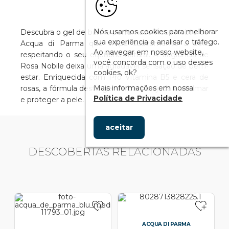
Nós usamos cookies para melhorar
Descubra o gel de banho perfumado Rosa Nobile de
sua experiência e analisar o tráfego.
Acqua di Parma que limpa suavemente a pele
Ao navegar em nosso website,
respeitando o seu equilíbrio natural. A fragrância de
você concorda com o uso desses
Rosa Nobile deixa uma agradável sensação de bem-
cookies, ok?
estar. Enriquecida com Pro Vitamina B5 e cera de
Mais informações em nossa
rosas, a fórmula deste gel de banho ajuda a acalmar
Política de Privacidade
e proteger a pele.
aceitar
DESCOBERTAS RELACIONADAS
ACQUA DI PARMA