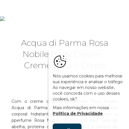
Acqua di Parma Rosa
Nobile Body Cream -
Creme Para o Corpo
150g
Nós usamos cookies para melhorar
sua experiência e analisar o tráfego.
Ao navegar em nosso website,
você concorda com o uso desses
cookies, ok?
Com o creme corporal perfumado Rosa Nobile,
Mais informações em nossa
Acqua di Parma criou um produto de cuidado
Política de Privacidade
corporal hidratante e luxuoso misturado com o
pperfume Rosa Nobile. Enriquecido com cera de
abelha, proteína de arroz, vitamina E e extrato de