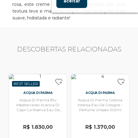
aceitar
rosa, este creme corporal é caracterizado por uma
textura leve e macia ao toque. Para uma pele mais
suave, hidratada e radiante!
DESCOBERTAS RELACIONADAS
BEST SELLER
ACQUA DI PARMA
ACQUA DI PARMA
Acqua Di Parma Blu
Acqua Di Parma Colonia
Mediterraneo Arancia Di
Intensa Eau De Cologne -
Capri La Riserva Eau De
Perfume Unissex 100ml
Parfum - Perfume Unissex
100ml
R$ 1.830,00
R$ 1.370,00