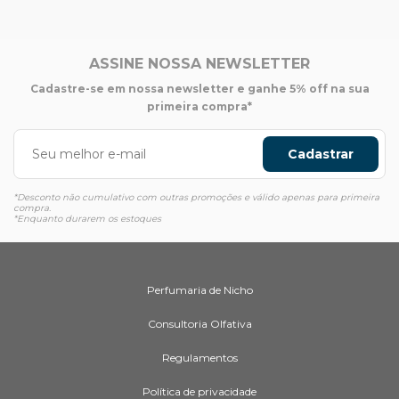
ASSINE NOSSA NEWSLETTER
Cadastre-se em nossa newsletter e ganhe 5% off na sua
primeira compra*
Cadastrar
*Desconto não cumulativo com outras promoções e válido apenas para primeira
compra.
*Enquanto durarem os estoques
Perfumaria de Nicho
Consultoria Olfativa
Regulamentos
Política de privacidade