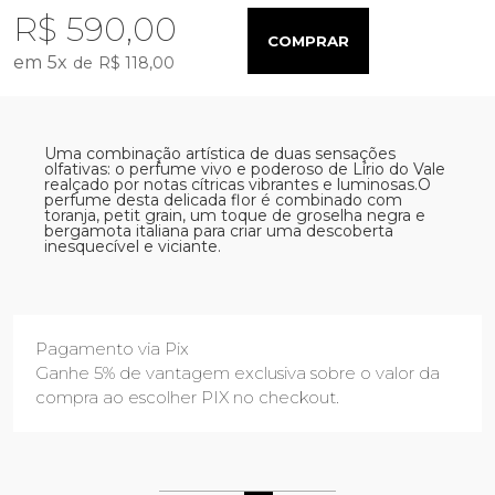
R$ 590,00
COMPRAR
5
x
R$ 118,00
Uma combinação artística de duas sensações
olfativas: o perfume vivo e poderoso de Lírio do Vale
realçado por notas cítricas vibrantes e luminosas.O
perfume desta delicada flor é combinado com
toranja, petit grain, um toque de groselha negra e
bergamota italiana para criar uma descoberta
inesquecível e viciante.
Pagamento via Pix
Ganhe 5% de vantagem exclusiva sobre o valor da
compra ao escolher PIX no checkout.