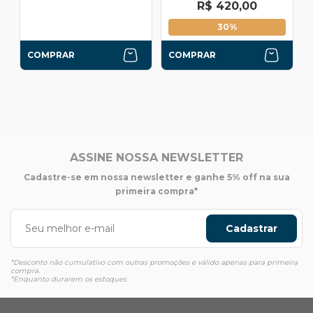
R$ 420,00
30%
COMPRAR
COMPRAR
ASSINE NOSSA NEWSLETTER
Cadastre-se em nossa newsletter e ganhe 5% off na sua
primeira compra*
Cadastrar
*Desconto não cumulativo com outras promoções e válido apenas para primeira
compra.
*Enquanto durarem os estoques