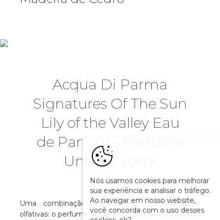
Acqua Di Parma
Signatures Of The Sun
Lily of the Valley Eau
de Parfum - Perfume
Unissex 20ml
Nós usamos cookies para melhorar
sua experiência e analisar o tráfego.
Ao navegar em nosso website,
Uma combinação artística de duas sensações
você concorda com o uso desses
olfativas: o perfume vivo e poderoso de Lírio do Vale
cookies, ok?