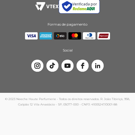
Verificada por
Formas de pagamento
Social
© 2023 Neeche Haute Parfumerie - Todos os direitos reservados. R. João Tibiriçá, 958,
Galpão 12 Vila Anastácio - SP, 05077-000 - CNPJ: 41005247/0001-88