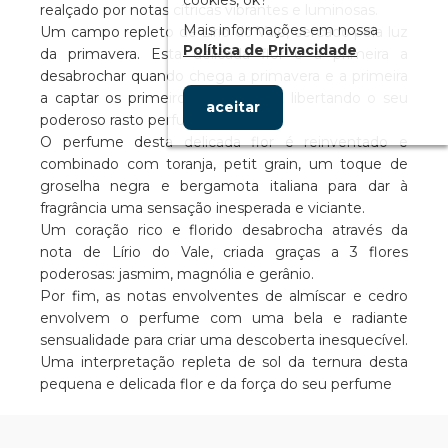
realçado por notas cítricas vibrantes e luminosas.
Mais informações em nossa
Um campo repleto de Lírio do Vale, cercado pela luz
Política de Privacidade
da primavera. Esta delicada flor é a primeira a
desabrochar quando chega a primavera e a primeira
a captar os primeiros raios de sol, libertando o seu
aceitar
poderoso rasto perfumado.
O perfume desta delicada flor é reinventado e
combinado com toranja, petit grain, um toque de
groselha negra e bergamota italiana para dar à
fragrância uma sensação inesperada e viciante.
Um coração rico e florido desabrocha através da
nota de Lírio do Vale, criada graças a 3 flores
poderosas: jasmim, magnólia e gerânio.
Por fim, as notas envolventes de almíscar e cedro
envolvem o perfume com uma bela e radiante
sensualidade para criar uma descoberta inesquecível.
Uma interpretação repleta de sol da ternura desta
pequena e delicada flor e da força do seu perfume