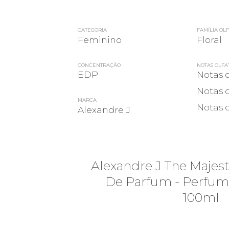
CATEGORIA
FAMÍLIA OLF
Feminino
Floral
CONCENTRAÇÃO
NOTAS OLFA
EDP
Notas d
Notas 
MARCA
Notas 
Alexandre J
Alexandre J The Majes
De Parfum - Perfum
100ml