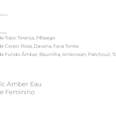
ATIVA
TIVAS
e Topo: Toranja, Pêssego
de Corpo: Rosa, Davana, Fava Tonka
de Fundo: Âmbar, Baunilha, Ambroxan, Patchouli, T
tic Amber Eau
e Feminino