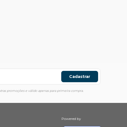
Cadastrar
ras promoções e válido apenas para primeira compra.
Powered by