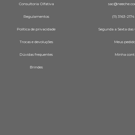
Consultoria Olfativa
sac@neeche.co
Regulamentos
(11) 3163-2174
Política de privacidade
Segunda a Sexta das 
Trocas e devoluções
Meus pedid
Dúvidas frequentes
Minha cont
Brindes