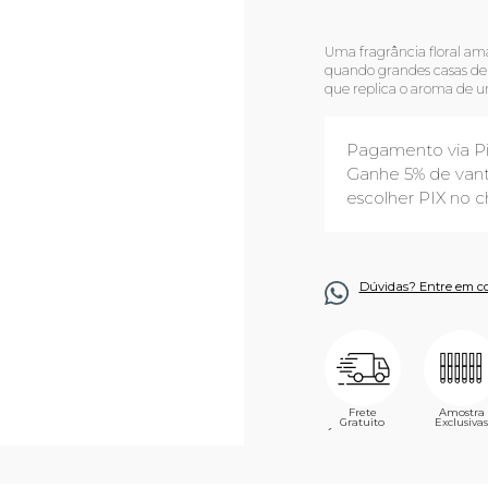
Uma fragrância floral am
quando grandes casas de 
que replica o aroma de um
Pagamento via P
Ganhe 5% de vant
escolher PIX no c
Dúvidas? Entre em c
Frete
Amostra
Gratuito
Exclusivas
´