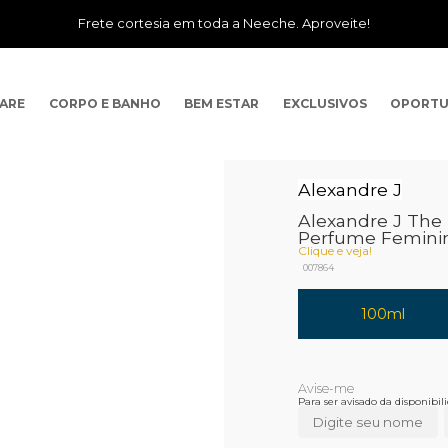
Frete cortesia em toda a Neeche. Aproveite!
CARE
CORPO E BANHO
BEM ESTAR
EXCLUSIVOS
OPORTU
Alexandre J
Alexandre J The
Perfume Femini
Clique e veja!
007864
100ml
Para ser avisado da disponibi