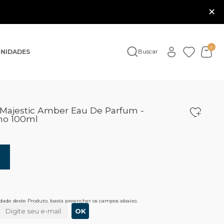
×
0
NIDADES
Buscar
 Majestic Amber Eau De Parfum -
no 100ml
lidade deste Produto, basta preencher os campos abaixo.