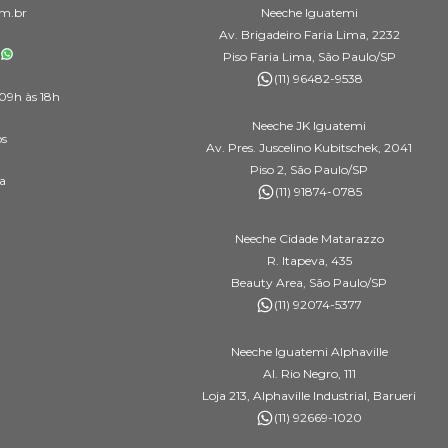
m.br
Neeche Iguatemi
Av. Brigadeiro Faria Lima, 2232
Piso Faria Lima, São Paulo/SP
(11) 96482-9538
09h às 18h
Neeche JK Iguatemi
os
Av. Pres. Juscelino Kubitschek, 2041
Piso 2, São Paulo/SP
a
(11) 91874-0785
Neeche Cidade Matarazzo
R. Itapeva, 435
Beauty Area, São Paulo/SP
(11) 92074-5377
Neeche Iguatemi Alphaville
Al. Rio Negro, 111
Loja 213, Alphaville Industrial, Barueri
(11) 92669-1020