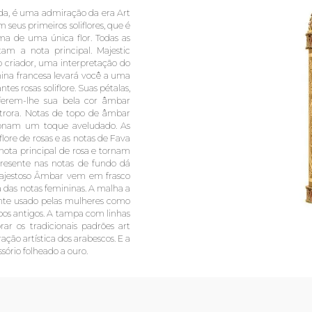
da, é uma admiração da era Art
eus primeiros soliflores, que é
ma de uma única flor. Todas as
am a nota principal. Majestic
 criador, uma interpretação do
nina francesa levará você a uma
tes rosas soliflore. Suas pétalas,
nferem-lhe sua bela cor âmbar
trora. Notas de topo de âmbar
ionam um toque aveludado. As
lore de rosas e as notas de Fava
ta principal de rosa e tornam
resente nas notas de fundo dá
Majestoso Âmbar vem em frasco
 das notas femininas. A malha a
nte usado pelas mulheres como
mpos antigos. A tampa com linhas
ar os tradicionais padrões art
ção artística dos arabescos. E a
ório folheado a ouro.