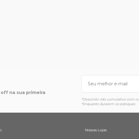
off na sua primeira
*Desconto não cumulativo com out
*Enquanto durarem os estoques
o
Nossas Lojas