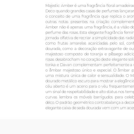
Majestic Amber é uma fragrância floral amadeira
Deco quando grandes casas de perfumes lançaram s
o conceito de uma fragrância que replica o aro
outras notas presentes na criação complement
Amber não é apenas uma fragrância, é a visão do
perfume das rosas. Esta elegante fragrância femi
jornada olfativa de recriar a simplicidade das radian
como frutas amarelas acariciadas pelo sol, co
dourada, como a decoração extravagante de ou
majestoso composto de toranja e pêssego adic
rosas desabrocham no coração deste elegante solif
tonka e Davan complementam perfeitamente a no
o âmbar majestoso único e especial. O âmbar p
uma mistura única de calor e sensualidade. O 
dourado metálico escuro para mostrar a elegância
céu aberto é um aceno para o véu frequenteme
um sinal de respeitabilidade e alto status nos te
curvas lembra os móveis barrigudos para celebr
déco. O padrão geométrico contrabalança a decora
elegante caixa de seda dourada vem com um acess