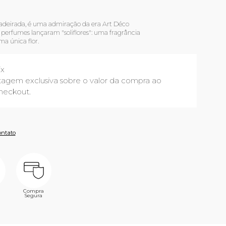
adeirada, é uma admiração da era Art Déco
perfumes lançaram "soliflores": uma fragrância
a única flor.
ix
agem exclusiva sobre o valor da compra ao
heckout.
ontato
Compra
Segura