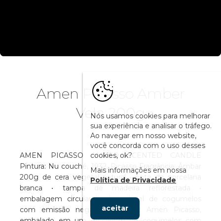
Amen Picasso Amber
Vela 200g
Nós usamos cookies para melhorar
sua experiência e analisar o tráfego.
Ao navegar em nosso website,
você concorda com o uso desses
cookies, ok?
AMEN PICASSO AMBER SCENTED CANDLE
Pintura: Nu couché, 1932, Picasso Fragrância: Âmbar
Mais informações em nossa
200g de cera vegetal natural • pote de porcelana
Política de Privacidade
branca • tampa de madeira reflorestada •
embalagem circular biodegradável de cogumelos
aceitar
com emissão negativa de CO2 Amen Picasso,
embalado em um recipiente de cogumelos com