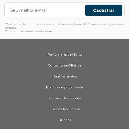
Cadastrar
*Desconto não cumulativo com outras promoções e válido apenas para primeira
compra.
*Enquanto durarem os estoques
Perfumaria de Nicho
Consultoria Olfativa
Regulamentos
Política de privacidade
Trocas e devoluções
Dúvidas frequentes
Brindes