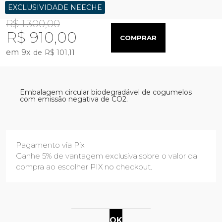
EXCLUSIVIDADE NEECHE
R$ 1.300,00
R$ 910,00
COMPRAR
9
x
R$ 101,11
Embalagem circular biodegradável de cogumelos
com emissão negativa de CO2.
Pagamento via Pix
Ganhe 5% de vantagem exclusiva sobre o valor da
compra ao escolher PIX no checkout.