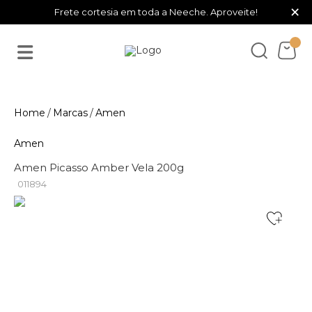
×
Frete cortesia em toda a Neeche. Aproveite!
Marcas
Amen
Amen
Amen Picasso Amber Vela 200g
011894