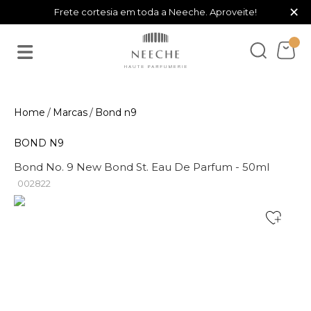
×
Frete cortesia em toda a Neeche. Aproveite!
Marcas
Bond n9
BOND N9
Bond No. 9 New Bond St. Eau De Parfum - 50ml
002822