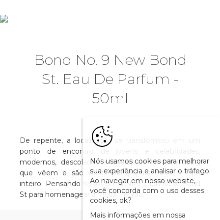
Bond No. 9 New Bond
St. Eau De Parfum -
50ml
De repente, a localização se transformou em um
ponto de encontro de jovens e celebridades,
Nós usamos cookies para melhorar
modernos, descolados e cheios de personalidade,
sua experiência e analisar o tráfego.
que vêem e são vistas por paparazzis o tempo
Ao navegar em nosso website,
inteiro. Pensando nisso, Bond No9 criou New Bond
você concorda com o uso desses
St para homenagear a "nova" região.
cookies, ok?
Mais informações em nossa