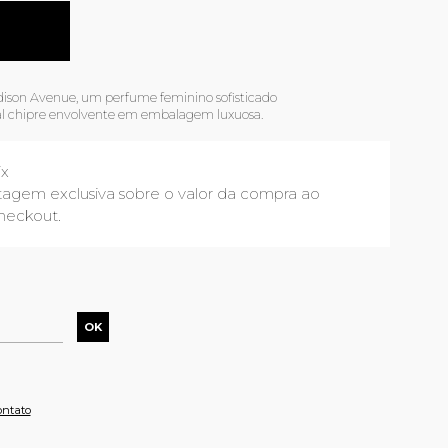
ison Avenue, um perfume feminino sofisticado
ral chipre envolvente em embalagem luxuosa.
ix
agem exclusiva sobre o valor da compra ao
heckout.
ontato