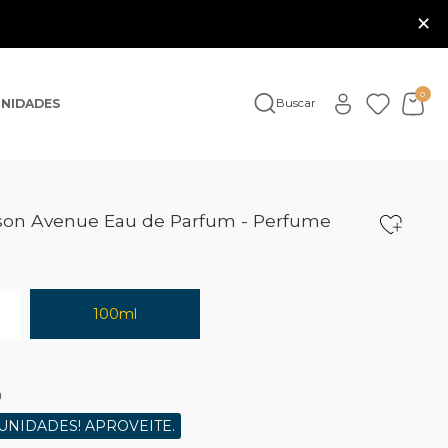
×
0
NIDADES
Buscar
son Avenue Eau de Parfum - Perfume
100ml
0
UNIDADES! APROVEITE.