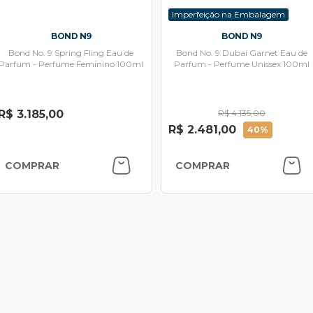
Imperfeição na Embalagem
BOND N9
BOND N9
Bond No. 9 Spring Fling Eau de
Bond No. 9 Dubai Garnet Eau de
Parfum - Perfume Feminino 100ml
Parfum - Perfume Unissex 100ml
R$ 3.185,00
R$ 4.135,00
R$ 2.481,00
40%
COMPRAR
COMPRAR