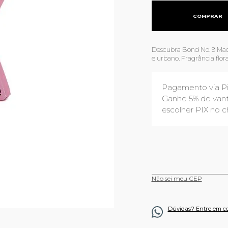
COMPRAR
Descubra Bond No. 9 Mad
e urbano. Fragrância flo
Pagamento via P
Ganhe 5% de vant
escolher PIX no c
Não sei meu CEP
Dúvidas? Entre em c