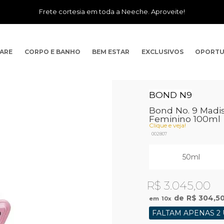
Frete cortesia em toda a Neeche. Aproveite!
CARE
CORPO E BANHO
BEM ESTAR
EXCLUSIVOS
OPORTU
BOND N9
Bond No. 9 Madi
Feminino 100ml
Clique e veja!
002807
50ml
R$ 3.045,00
R$ 304,5
10
x
FALTAM APENAS 2 