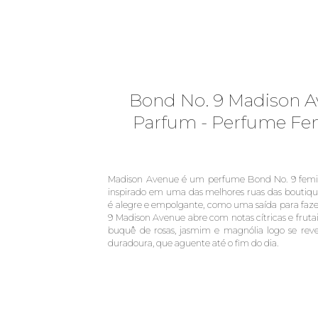
Bond No. 9 Madison A
Parfum - Perfume Fe
Madison Avenue é um perfume Bond No. 9 feminino
inspirado em uma das melhores ruas das boutique
é alegre e empolgante, como uma saída para fa
9 Madison Avenue abre com notas cítricas e frut
buquê de rosas, jasmim e magnólia logo se rev
duradoura, que aguente até o fim do dia.