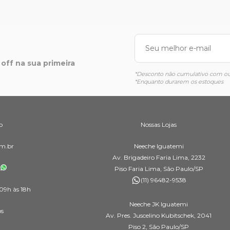
off na sua primeira
*Desconto não cumulativo com out
*Enquanto durarem os estoques
o
Nossas Lojas
m.br
Neeche Iguatemi
Av. Brigadeiro Faria Lima, 2232
Piso Faria Lima, São Paulo/SP
(11) 96482-9538
09h às 18h
Neeche JK Iguatemi
os
Av. Pres. Juscelino Kubitschek, 2041
Piso 2, São Paulo/SP