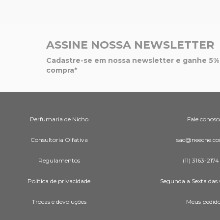
ASSINE NOSSA NEWSLETTER
Cadastre-se em nossa newsletter e ganhe 5% 
compra*
Perfumaria de Nicho
Fale conosc
Consultoria Olfativa
sac@neeche.co
Regulamentos
(11) 3163-2174
Política de privacidade
Segunda a Sexta das 
Trocas e devoluções
Meus pedid