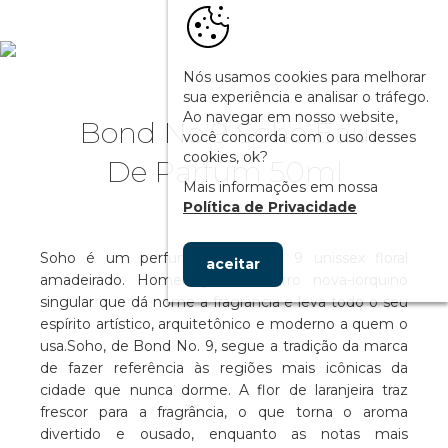
Nós usamos cookies para melhorar
sua experiência e analisar o tráfego.
Ao navegar em nosso website,
Bond No 9 Soho Eau
você concorda com o uso desses
cookies, ok?
De Parfum 50ml
Mais informações em nossa
Política de Privacidade
Soho é um perfume Bond No. 9 unissex floral
aceitar
amadeirado. Homenageia o bairro nova-iorquino
singular que dá nome a fragrância e leva todo o seu
espírito artístico, arquitetônico e moderno a quem o
usa.Soho, de Bond No. 9, segue a tradição da marca
de fazer referência às regiões mais icônicas da
cidade que nunca dorme. A flor de laranjeira traz
frescor para a fragrância, o que torna o aroma
divertido e ousado, enquanto as notas mais