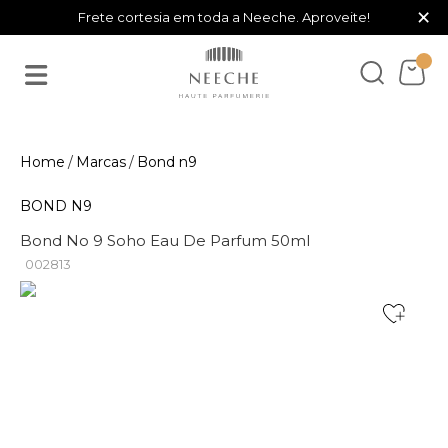
×
Frete cortesia em toda a Neeche. Aproveite!
Marcas
Bond n9
BOND N9
Bond No 9 Soho Eau De Parfum 50ml
002813