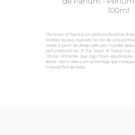
de Parfum - Perfum
100ml
The Scent of Peace é um perfume Bond No. 9 fem
símbolo da paz, inspirado no voo de uma pomba b
criado a partir do desejo pela paz mundial após
perfumeBond No. 9 The Scent of Peace traz um
cítricas brilhantes que logo ficam equilibrad
densa. Assim, releva um aconchego que consegue 
mais pacífico de todos.