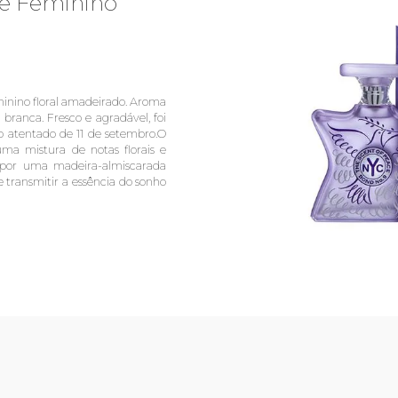
e Feminino
inino floral amadeirado. Aroma
ranca. Fresco e agradável, foi
 o atentado de 11 de setembro.O
a mistura de notas florais e
as por uma madeira-almiscarada
transmitir a essência do sonho