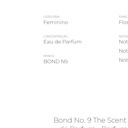
CATEGORIA
FAMÍL
Feminino
Flo
CONCENTRAÇÃO
NOTAS
Eau de Parfum
Not
Not
MARCA
Not
BOND N9
Bond No. 9 The Scent