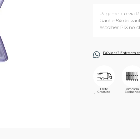
Pagamento via P
Ganhe 5% de vant
escolher PIX no c
Dúvidas? Entre em c
Frete
Amostra
Gratuito
Exclusivas
´