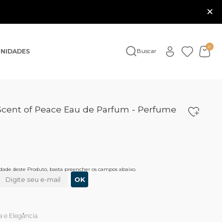
×
0
NIDADES
Buscar
Scent of Peace Eau de Parfum - Perfume
lidade deste Produto, basta preencher os campos abaixo.
 e Elegância