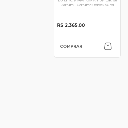
Bond No. 9 New York Amber Eau de
Parfum - Perfume Unissex 50ml
R$ 2.365,00
COMPRAR