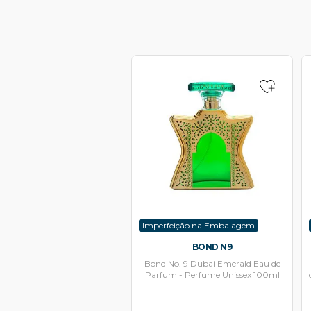
Imperfeição na Embalagem
BOND N9
Bond No. 9 Dubai Emerald Eau de
Parfum - Perfume Unissex 100ml