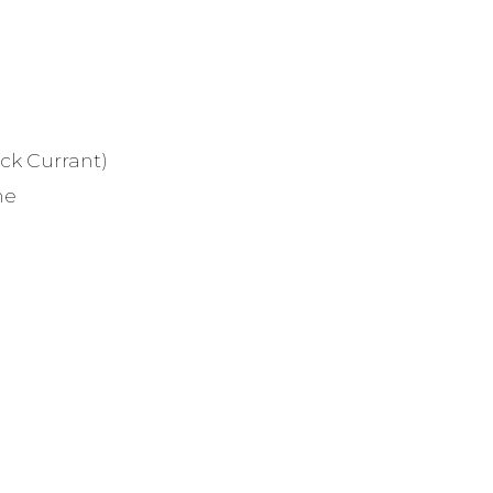
ack Currant)
ne