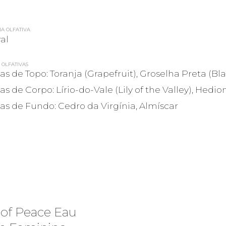
IA OLFATIVA
ral
 OLFATIVAS
as de Topo: Toranja (Grapefruit), Groselha Preta (Bl
as de Corpo: Lírio-do-Vale (Lily of the Valley), Hedio
as de Fundo: Cedro da Virgínia, Almíscar
 of Peace Eau