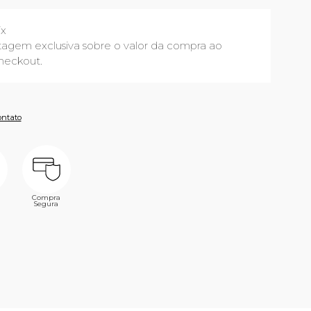
ix
agem exclusiva sobre o valor da compra ao
heckout.
ontato
Compra
Segura