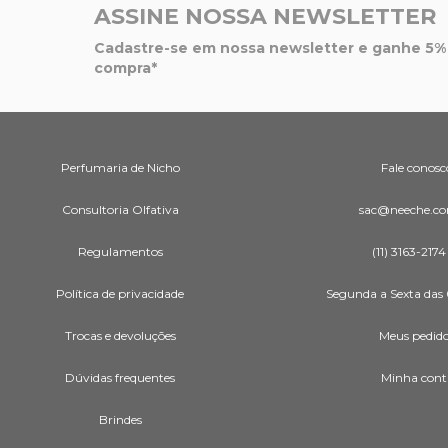
ASSINE NOSSA NEWSLETTER
Cadastre-se em nossa newsletter e ganhe 5% 
compra*
Perfumaria de Nicho
Fale conosc
Consultoria Olfativa
sac@neeche.co
Regulamentos
(11) 3163-2174
Política de privacidade
Segunda a Sexta das 
Trocas e devoluções
Meus pedid
Dúvidas frequentes
Minha cont
Brindes