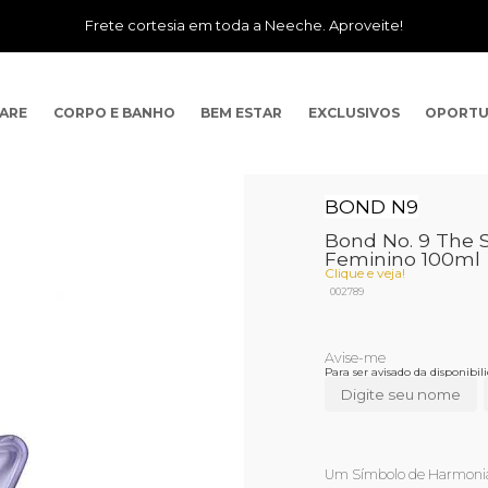
Frete cortesia em toda a Neeche. Aproveite!
CARE
CORPO E BANHO
BEM ESTAR
EXCLUSIVOS
OPORTU
BOND N9
Bond No. 9 The 
Feminino 100ml
Clique e veja!
002789
Para ser avisado da disponibi
Um Símbolo de Harmonia