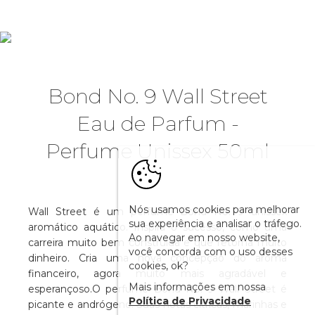
Bond No. 9 Wall Street
Eau de Parfum -
Perfume Unissex 50ml
Nós usamos cookies para melhorar
Wall Street é um perfume Bond No. 9 unissex
sua experiência e analisar o tráfego.
aromático aquático. Inspira o sucesso, como uma
Ao navegar em nosso website,
carreira muito bem construída e que retorna muito
você concorda com o uso desses
dinheiro. Cria uma nova concepção do aroma
cookies, ok?
financeiro, agora muito mais agradável e
Mais informações em nossa
esperançoso.O perfume Bond No. 9 Wall Street é
Política de Privacidade
picante e andrógeno. Suas notas cítricas, marinhas e