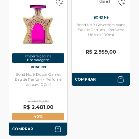
BOND N9
Bond No.9 Governors Island
Eau de Parfum - Perfume
Unissex 100ml
R$ 2.959,00
Imperfeição na
Embalagem
BOND N9
Bond No. 9 Dubai Garnet
Eau de Parfum - Perfume
COMPRAR
Unissex 100ml
R$ 4.135,00
R$ 2.481,00
40%
COMPRAR