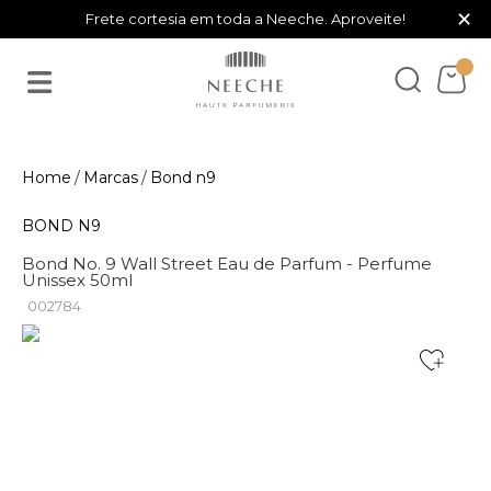
×
Frete cortesia em toda a Neeche. Aproveite!
Marcas
Bond n9
BOND N9
Bond No. 9 Wall Street Eau de Parfum - Perfume
Unissex 50ml
002784