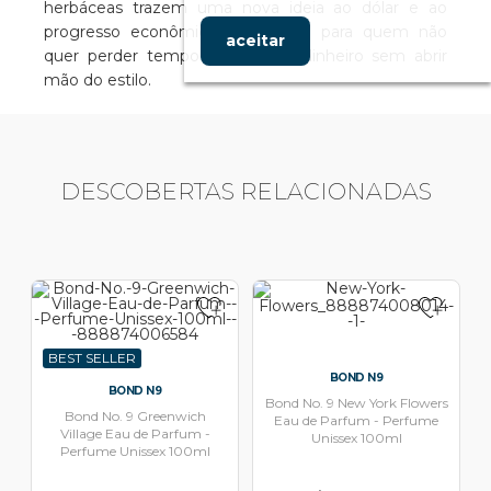
herbáceas trazem uma nova ideia ao dólar e ao
progresso econômico. É perfeito para quem não
aceitar
quer perder tempo e faz mais dinheiro sem abrir
mão do estilo.
DESCOBERTAS RELACIONADAS
BEST SELLER
BOND N9
BOND N9
Bond No. 9 New York Flowers
Bond No. 9 Greenwich
Eau de Parfum - Perfume
Village Eau de Parfum -
Unissex 100ml
Perfume Unissex 100ml