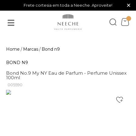
×
Frete cortesia em toda a Neeche. Aproveite!
Marcas
Bond n9
BOND N9
Bond No.9 My NY Eau de Parfum - Perfume Unissex
100ml
005590