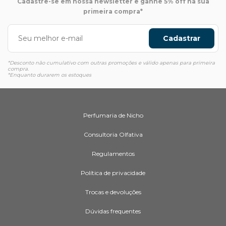
Cadastre-se em nossa newsletter e ganhe 5% off na sua
primeira compra*
Cadastrar
*Desconto não cumulativo com outras promoções e válido apenas para primeira
compra.
*Enquanto durarem os estoques
Perfumaria de Nicho
Consultoria Olfativa
Regulamentos
Política de privacidade
Trocas e devoluções
Dúvidas frequentes