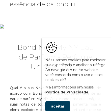
essência de patchouli
Bond No.9 My NY Eau
de Parfum - Perfume
Nós usamos cookies para melhorar
Unissex 100ml
sua experiência e analisar o tráfego.
Ao navegar em nosso website,
você concorda com o uso desses
cookies, ok?
Mais informações em nossa
Qual é a sua Nova York? É sensual e picante, de
Política de Privacidade
acordo com Bond No.9 – um conceito inerente ao
eau de parfum My NY. Conjurando uma aura mágica,
suas notas de topo de gengibre, pimenta rosa e
aceitar
elemi explodem com uma energia brilhante que se