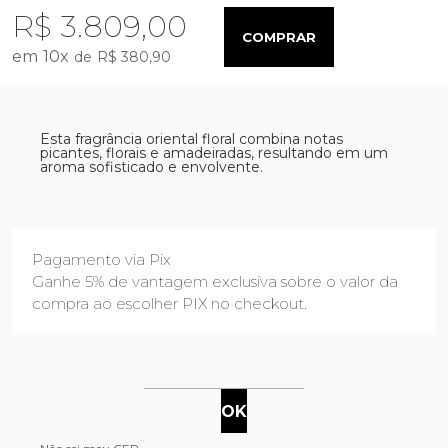
R$ 3.809,00
COMPRAR
10
x
R$ 380,90
Esta fragrância oriental floral combina notas
picantes, florais e amadeiradas, resultando em um
aroma sofisticado e envolvente.
Pagamento via Pix
Ganhe 5% de vantagem exclusiva sobre o valor da
compra ao escolher PIX no checkout.