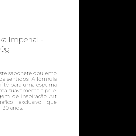
ka Imperial -
50g
ste sabonete opulento
s sentidos. A fórmula
arité para uma espuma
fuma suavemente a pele.
m de inspiração Art
áfico exclusivo que
130 anos.