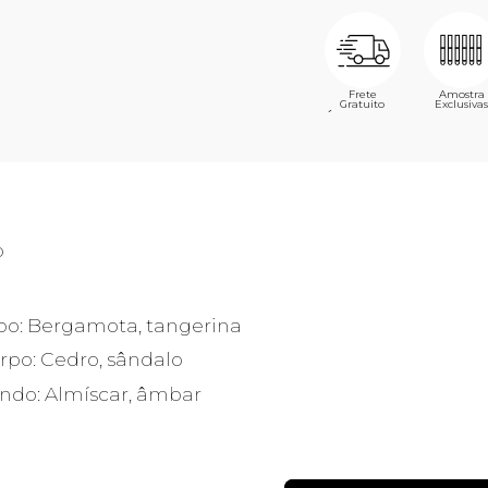
Frete
Amostra
Gratuito
Exclusivas
´
o
po: Bergamota, tangerina
rpo: Cedro, sândalo
ndo: Almíscar, âmbar