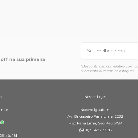
off na sua primeira
*Desconto não cumulativo com out
*Enquanto durarem os estoques
o
Nossas Lojas
m.br
Neeche Iguatemi
Av. Brigadeiro Faria Lima, 2232
Piso Faria Lima, São Paulo/SP
(11) 96482-9538
09h às 18h