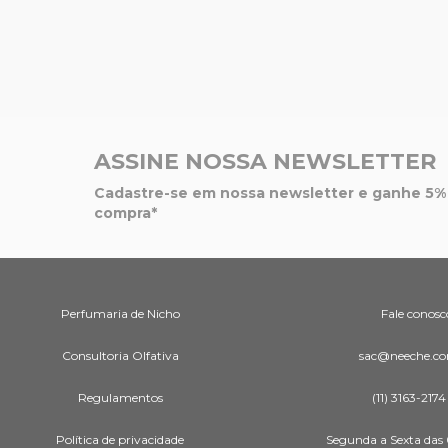
ASSINE NOSSA NEWSLETTER
Cadastre-se em nossa newsletter e ganhe 5% 
compra*
Perfumaria de Nicho
Fale conosc
Consultoria Olfativa
sac@neeche.co
Regulamentos
(11) 3163-2174
Política de privacidade
Segunda a Sexta das 