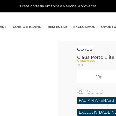
Frete cortesia em toda a Neeche. Aproveite!
CARE
CORPO E BANHO
BEM ESTAR
EXCLUSIVOS
OPORTU
CLAUS
Claus Porto Elit
Clique e veja!
014111
50g
R$ 190,00
FALTAM APENAS 3 
EXCLUSIVIDADE N