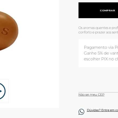
COMPRAR
Os aromas quentes e pro
conforto e prazer aos sent
Pagamento via P
Ganhe 5% de vant
escolher PIX no c
Não sei meu CEP
Dúvidas? Entre em c