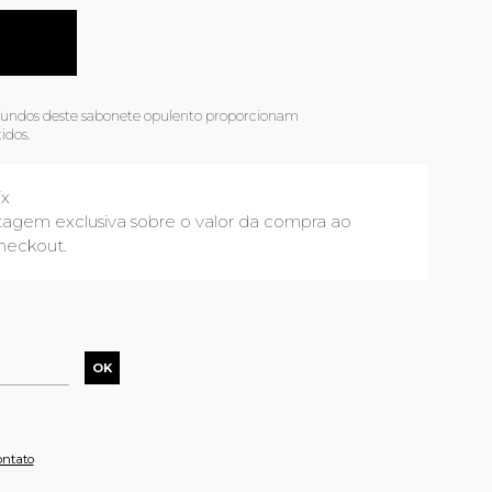
fundos deste sabonete opulento proporcionam
idos.
ix
agem exclusiva sobre o valor da compra ao
heckout.
ontato