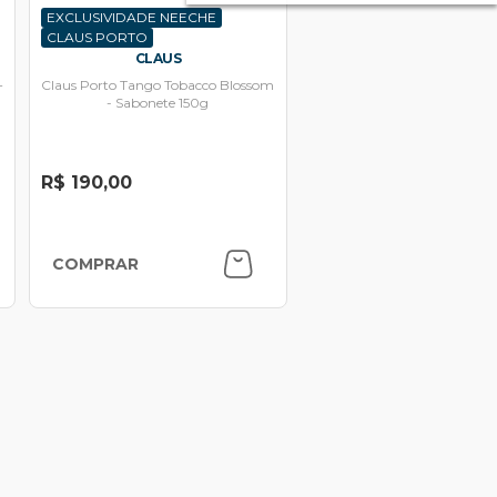
EXCLUSIVIDADE NEECHE
CLAUS PORTO
CLAUS
+
Claus Porto Tango Tobacco Blossom
- Sabonete 150g
R$ 190,00
COMPRAR