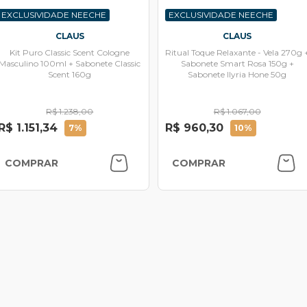
EXCLUSIVIDADE NEECHE
EXCLUSIVIDADE NEECHE
CLAUS
CLAUS
Kit Puro Classic Scent Cologne
Ritual Toque Relaxante - Vela 270g 
Masculino 100ml + Sabonete Classic
Sabonete Smart Rosa 150g +
Scent 160g
Sabonete Ilyria Hone 50g
R$ 1.238,00
R$ 1.067,00
R$ 1.151,34
R$ 960,30
7%
10%
COMPRAR
COMPRAR