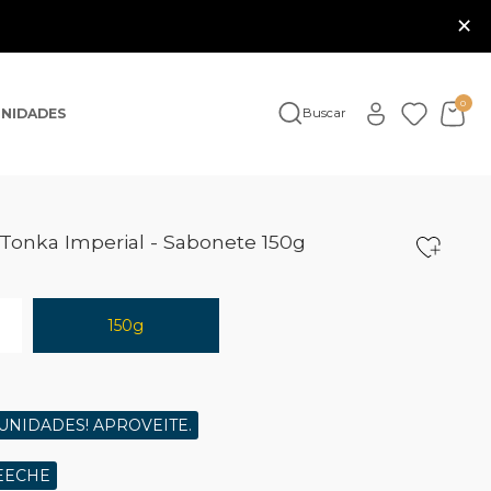
×
0
NIDADES
Buscar
e Tonka Imperial - Sabonete 150g
150g
UNIDADES! APROVEITE.
EECHE