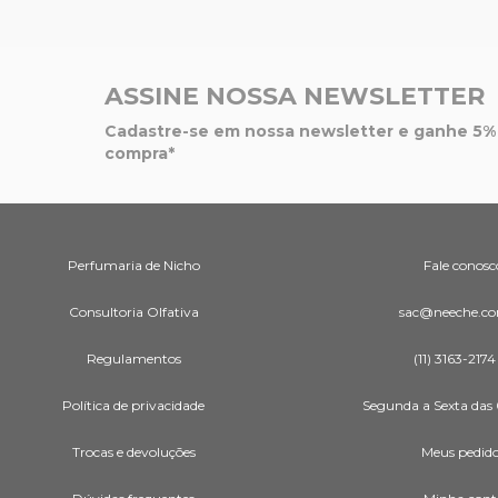
ASSINE NOSSA NEWSLETTER
Cadastre-se em nossa newsletter e ganhe 5% 
compra*
Perfumaria de Nicho
Fale conosc
Consultoria Olfativa
sac@neeche.co
Regulamentos
(11) 3163-2174
Política de privacidade
Segunda a Sexta das 
Trocas e devoluções
Meus pedid