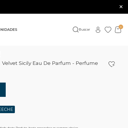
×
0
NIDADES
Buscar
a
Velvet Sicily Eau De Parfum - Perfume
EECHE
lidade deste Produto, basta preencher os campos abaixo.