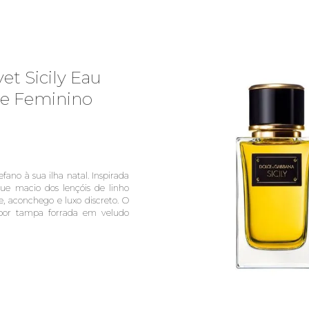
et Sicily Eau
e Feminino
fano à sua ilha natal. Inspirada
que macio dos lençóis de linho
e, aconchego e luxo discreto. O
por tampa forrada em veludo