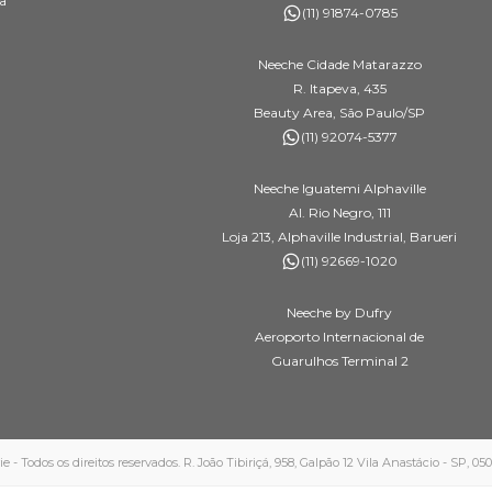
a
(11) 91874-0785
Neeche Cidade Matarazzo
R. Itapeva, 435
Beauty Area, São Paulo/SP
(11) 92074-5377
Neeche Iguatemi Alphaville
Al. Rio Negro, 111
Loja 213, Alphaville Industrial, Barueri
(11) 92669-1020
Neeche by Dufry
Aeroporto Internacional de
Guarulhos Terminal 2
 Todos os direitos reservados. R. João Tibiriçá, 958, Galpão 12 Vila Anastácio - SP, 0