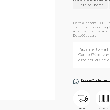
Dolce&Gabbana SICILY Ea
contemporânea da fragrân
aldeídica floral criada p
Dolce&Gabbana.
Pagamento via P
Ganhe 5% de vant
escolher PIX no c
Dúvidas? Entre em c
Frete
Amostra