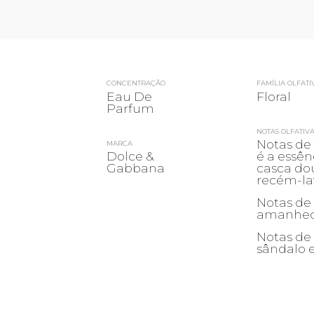
CONCENTRAÇÃO
FAMÍLIA OLFATI
Eau De
Floral
Parfum
NOTAS OLFATIVA
Notas de
MARCA
Dolce &
é a essên
Gabbana
casca dou
recém-la
Notas de 
amanhece
Notas de
sândalo e