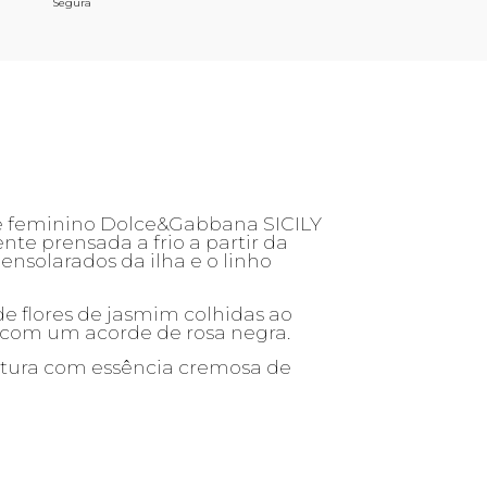
Segura
me feminino Dolce&Gabbana SICILY
nte prensada a frio a partir da
nsolarados da ilha e o linho
e flores de jasmim colhidas ao
 com um acorde de rosa negra.
stura com essência cremosa de