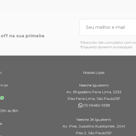
off na sua primeira
*Desconto não cumulativo com out
*Enquanto durarem os estoques
o
Nossas Lojas
m.br
Neeche Iguatemi
Av. Brigadeiro Faria Lima, 2232
Piso Faria Lima, São Paulo/SP
(11) 96482-9538
09h às 18h
Neeche JK Iguatemi
os
Av. Pres. Juscelino Kubitschek, 2041
Piso 2, São Paulo/SP