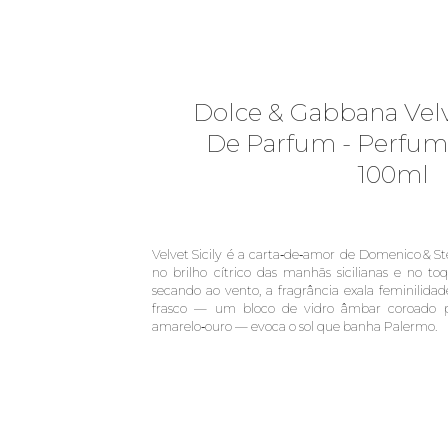
Dolce & Gabbana Velv
De Parfum - Perfum
100ml
Velvet Sicily é a carta‑de‑amor de Domenico & Ste
no brilho cítrico das manhãs sicilianas e no to
secando ao vento, a fragrância exala feminilidad
frasco — um bloco de vidro âmbar coroado 
amarelo‑ouro — evoca o sol que banha Palermo.