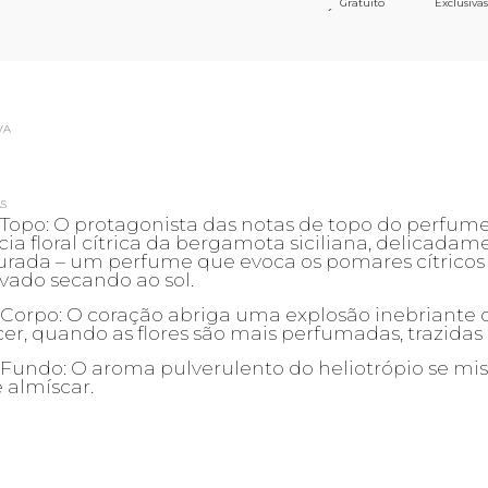
Gratuito
Exclusivas
´
VA
S
 Topo: O protagonista das notas de topo do perfu
cia floral cítrica da bergamota siciliana, delicadame
rada – um perfume que evoca os pomares cítricos e
vado secando ao sol.
Corpo: O coração abriga uma explosão inebriante d
r, quando as flores são mais perfumadas, trazidas
 Fundo: O aroma pulverulento do heliotrópio se mi
 almíscar.