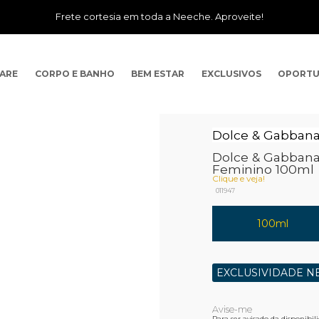
Frete cortesia em toda a Neeche. Aproveite!
CARE
CORPO E BANHO
BEM ESTAR
EXCLUSIVOS
OPORTU
Dolce & Gabban
Dolce & Gabbana 
Feminino 100ml
Clique e veja!
011947
100ml
EXCLUSIVIDADE N
Para ser avisado da disponibi