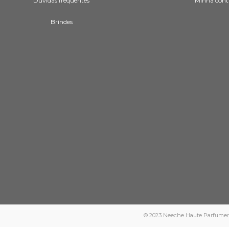
Dúvidas frequentes
Minha cont
Brindes
© 2023 Neeche Haute Parfumerie -