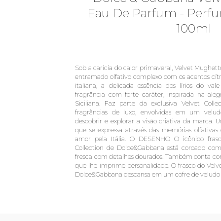
Eau De Parfum - Perf
100ml
Sob a carícia do calor primaveral, Velvet Mughe
entramado olfativo complexo com os acentos cít
italiana, a delicada essência dos lírios do v
fragrância com forte caráter, inspirada na aleg
Siciliana. Faz parte da exclusiva Velvet Col
fragrâncias de luxo, envolvidas em um velu
descobrir e explorar a visão criativa da marca.
que se expressa através das memórias olfativas
amor pela Itália. O DESENHO O icônico fras
Collection de Dolce&Gabbana está coroado c
fresca com detalhes dourados. Também conta c
que lhe imprime personalidade. O frasco do Ve
Dolce&Gabbana descansa em um cofre de veludo 