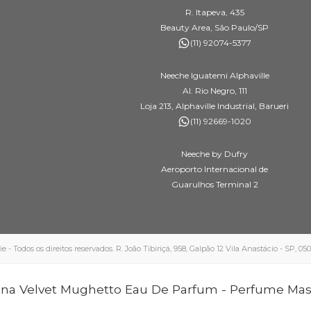
R. Itapeva, 435
Beauty Area, São Paulo/SP
(11) 92074-5377
Neeche Iguatemi Alphaville
Al. Rio Negro, 111
Loja 213, Alphaville Industrial, Barueri
(11) 92669-1020
Neeche by Dufry
Aeroporto Internacional de
Guarulhos Terminal 2
 Todos os direitos reservados. R. João Tibiriçá, 958, Galpão 12 Vila Anastácio - SP, 0
na Velvet Mughetto Eau De Parfum - Perfume Mas