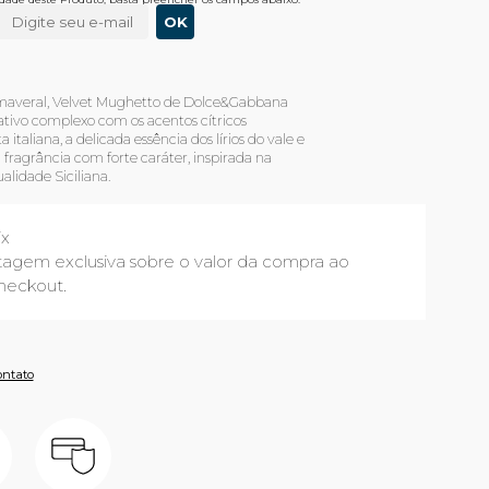
rimaveral, Velvet Mughetto de Dolce&Gabbana
tivo complexo com os acentos cítricos
taliana, a delicada essência dos lírios do vale e
fragrância com forte caráter, inspirada na
ualidade Siciliana.
ix
agem exclusiva sobre o valor da compra ao
heckout.
ontato