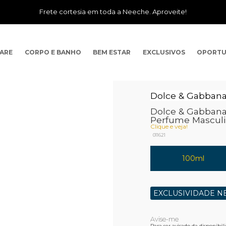
Frete cortesia em toda a Neeche. Aproveite!
CARE
CORPO E BANHO
BEM ESTAR
EXCLUSIVOS
OPORTU
Dolce & Gabban
Dolce & Gabbana
Perfume Mascul
Clique e veja!
011621
100ml
EXCLUSIVIDADE N
Para ser avisado da disponibi