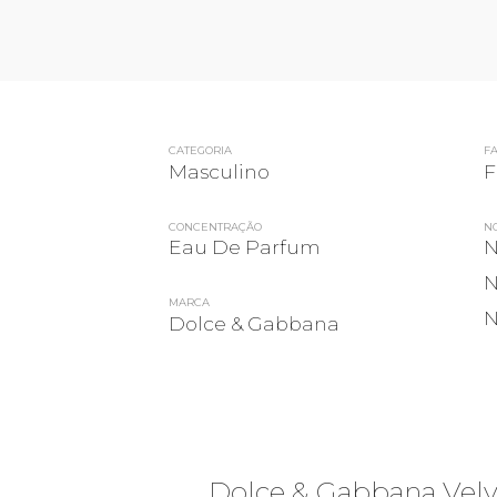
CATEGORIA
FA
Masculino
F
CONCENTRAÇÃO
NO
Eau De Parfum
N
N
MARCA
N
Dolce & Gabbana
Dolce & Gabbana Vel