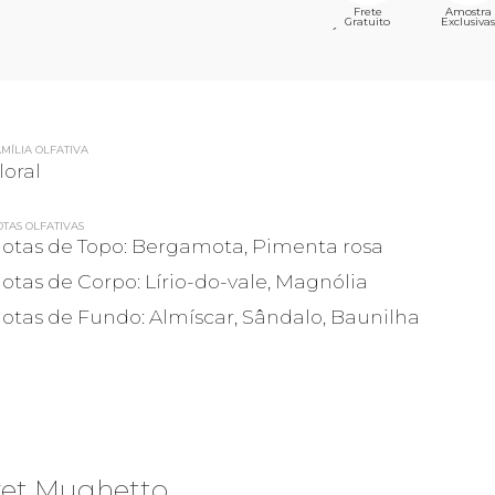
Frete
Amostra
Gratuito
Exclusivas
´
MÍLIA OLFATIVA
loral
TAS OLFATIVAS
otas de Topo: Bergamota, Pimenta rosa
otas de Corpo: Lírio-do-vale, Magnólia
otas de Fundo: Almíscar, Sândalo, Baunilha
vet Mughetto