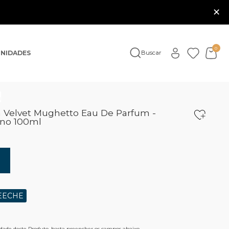
×
0
NIDADES
Buscar
a
 Velvet Mughetto Eau De Parfum -
ino 100ml
EECHE
lidade deste Produto, basta preencher os campos abaixo.