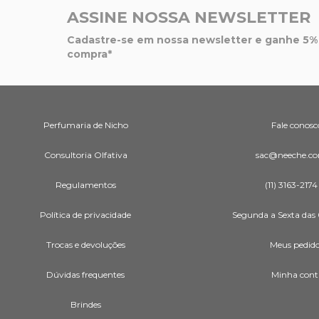
ASSINE NOSSA NEWSLETTER
Cadastre-se em nossa newsletter e ganhe 5% 
compra*
Perfumaria de Nicho
Fale conosc
Consultoria Olfativa
sac@neeche.co
Regulamentos
(11) 3163-2174
Política de privacidade
Segunda a Sexta das 
Trocas e devoluções
Meus pedid
Dúvidas frequentes
Minha cont
Brindes