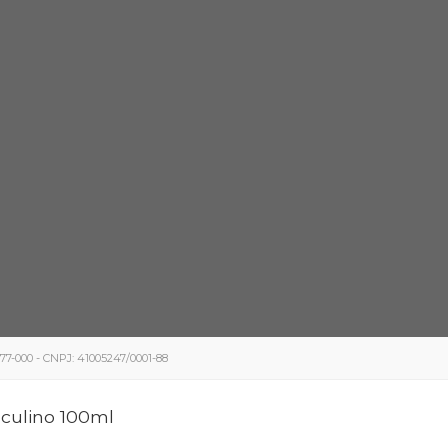
5077-000 - CNPJ: 41005247/0001-88
culino 100ml