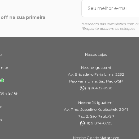
off na sua primeira
*Desconto não cumulativo com out
*Enquanto durarem os estoques
o
Nossas Lojas
m.br
Neeche Iguatemi
Av. Brigadeiro Faria Lima, 2232
Piso Faria Lima, São Paulo/SP
(11) 96482-9538
09h às 18h
Neeche JK Iguatemi
os
Av. Pres. Juscelino Kubitschek, 2041
Piso 2, São Paulo/SP
a
(11) 91874-0785
Neeche Cidade Matarazzo