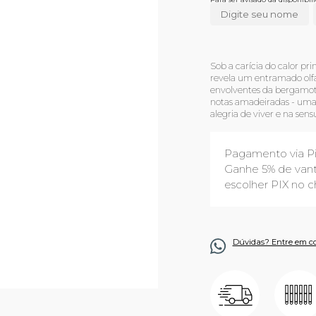
Sob a carícia do calor p
revela um entramado olfa
envolventes da bergamota i
notas amadeiradas - uma 
alegria de viver e na sens
Pagamento via P
Ganhe 5% de vant
escolher PIX no c
Dúvidas? Entre em c