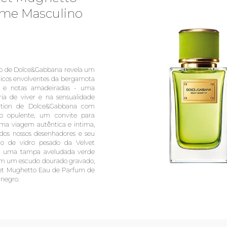
ume Masculino
tto de Dolce&Gabbana revela um
ricos envolventes da bergamota
ale e notas amadeiradas - uma
ria de viver e na sensualidade
lection de Dolce&Gabbana com
do opulente, um convite para
 Uma viagem autêntica e intima,
 dos nossos desenhadores e seu
co de vidro pesado da Velvet
om uma tampa aveludada verde
om um escudo dourado gravado,
lvet Mughetto Eau de Parfum de
negro.