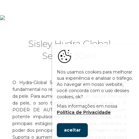
Sisley Hydra Global
Serum 30ml
Nós usamos cookies para melhorar
sua experiência e analisar o tráfego.
O Hydra-Global Serum é o primeiro passo diário
Ao navegar em nosso website,
fundamental no reforço do poder de auto-hidratação
você concorda com o uso desses
da pele. Para aumentar a hidratação natural intensiva
cookies, ok?
da pele, o soro tem 3 características únicas: 1. O
Mais informações em nossa
PODER DE AUTO-HIDRATAÇÃO DA PELE Um
Política de Privacidade
potente impulsionador da hidratação, atua nos 3
principais estágios do ciclo da água, utilizando o
aceitar
poder dos principais ingredientes de origem natural.
Suporta o aumento das reservas de água (extratos