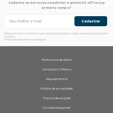
Cadastre-se em nossa newsletter e ganhe 5% off na sua
primeira compra*
Cadastrar
*Desconto não cumulativo com outras promoções e válido apenas para primeira
compra.
*Enquanto durarem os estoques
Perfumaria de Nicho
Consultoria Olfativa
Regulamentos
Política de privacidade
Trocas e devoluções
Dúvidas frequentes