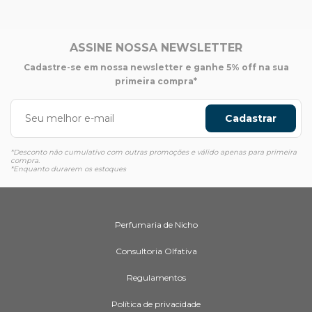
ASSINE NOSSA NEWSLETTER
Cadastre-se em nossa newsletter e ganhe 5% off na sua
primeira compra*
Cadastrar
*Desconto não cumulativo com outras promoções e válido apenas para primeira
compra.
*Enquanto durarem os estoques
Perfumaria de Nicho
Consultoria Olfativa
Regulamentos
Política de privacidade