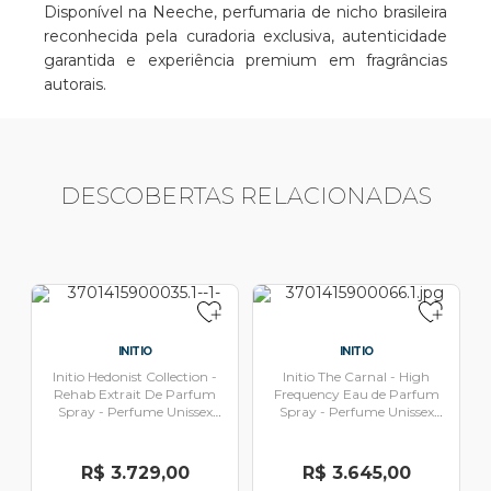
Disponível na Neeche, perfumaria de nicho brasileira
reconhecida pela curadoria exclusiva, autenticidade
garantida e experiência premium em fragrâncias
autorais.
DESCOBERTAS RELACIONADAS
INITIO
INITIO
Initio Hedonist Collection -
Initio The Carnal - High
Rehab Extrait De Parfum
Frequency Eau de Parfum
Spray - Perfume Unissex
Spray - Perfume Unissex
90ml
90ml
R$ 3.729,00
R$ 3.645,00