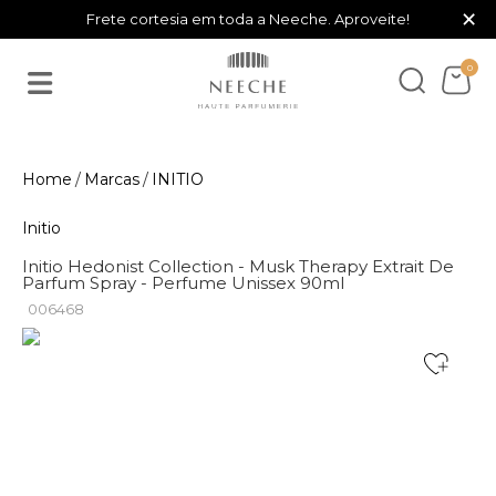
×
Frete cortesia em toda a Neeche. Aproveite!
0
Marcas
INITIO
Initio
Initio Hedonist Collection - Musk Therapy Extrait De
Parfum Spray - Perfume Unissex 90ml
006468