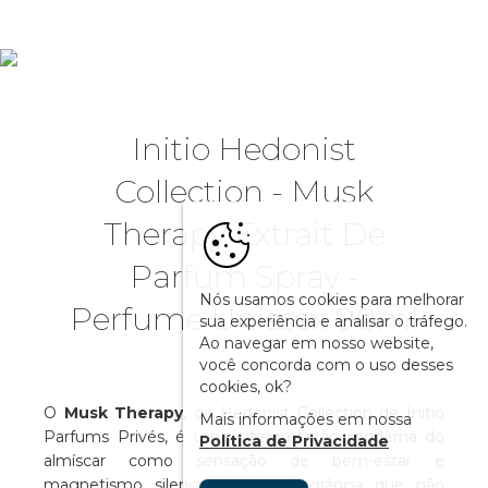
Initio Hedonist
Collection - Musk
Therapy Extrait De
Parfum Spray -
Nós usamos cookies para melhorar
Perfume Unissex 90ml
sua experiência e analisar o tráfego.
Ao navegar em nosso website,
você concorda com o uso desses
cookies, ok?
O
Musk Therapy
, da Hedonist Collection de Initio
Mais informações em nossa
Parfums Privés, é uma interpretação moderna do
Política de Privacidade
almíscar como sensação de bem-estar e
magnetismo silencioso. Uma fragrância que não