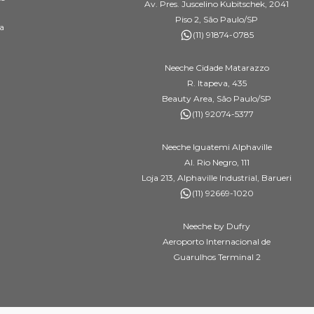
Av. Pres. Juscelino Kubitschek, 2041
Piso 2, São Paulo/SP
a
(11) 91874-0785
Neeche Cidade Matarazzo
R. Itapeva, 435
Beauty Area, São Paulo/SP
(11) 92074-5377
Neeche Iguatemi Alphaville
Al. Rio Negro, 111
Loja 213, Alphaville Industrial, Barueri
(11) 92669-1020
Neeche by Dufry
Aeroporto Internacional de
Guarulhos Terminal 2