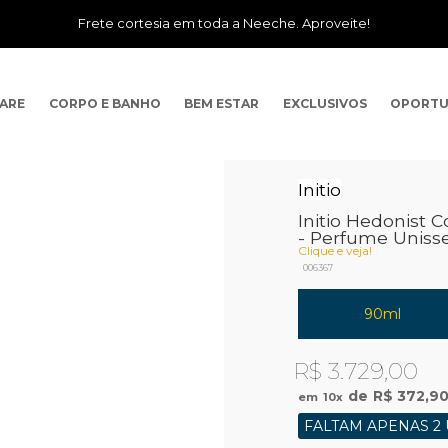
Frete cortesia em toda a Neeche. Aproveite!
CARE
CORPO E BANHO
BEM ESTAR
EXCLUSIVOS
OPORTU
Initio
Initio Hedonist C
- Perfume Uniss
Clique e veja!
006367
90ml
R$ 3.729,00
R$ 372,9
10
x
FALTAM APENAS 2 