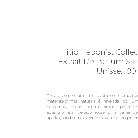
Initio Hedonist Colle
Extrait De Parfum Sp
Unissex 90
Rehab promete um retorno extático ao prazer d
matérias-primas naturais é revelada por u
bergamota, lavanda natural, pimenta preta e d
equilíbrio final deitado sobre uma cama de
aperfeiçoando uma experiência olfativa fougère 