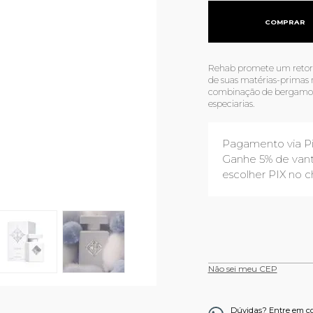
COMPRAR
Rehab promete um retorn
de suas matérias-primas 
combinação de bergamota,
especiarias.
Pagamento via P
Ganhe 5% de vant
escolher PIX no c
Não sei meu CEP
Dúvidas? Entre em c