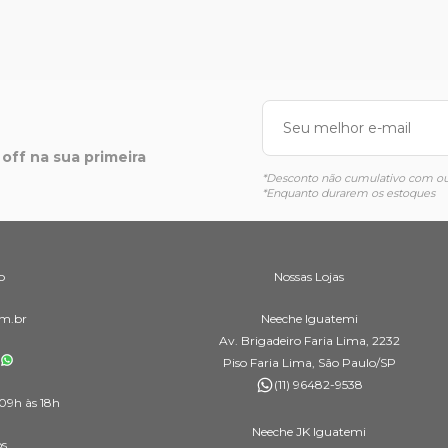
off na sua primeira
*Desconto não cumulativo com out
*Enquanto durarem os estoques
o
Nossas Lojas
m.br
Neeche Iguatemi
Av. Brigadeiro Faria Lima, 2232
Piso Faria Lima, São Paulo/SP
(11) 96482-9538
09h às 18h
Neeche JK Iguatemi
os