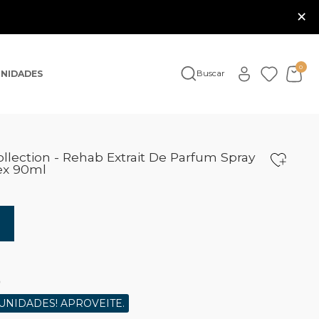
×
0
NIDADES
Buscar
ollection - Rehab Extrait De Parfum Spray
ex 90ml
0
UNIDADES! APROVEITE.