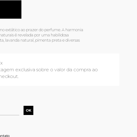
o extático ao prazer do perfume. A harmonia
naturais é revelada por uma habilidosa
 lavanda natural, pimenta preta e diversas
ix
agem exclusiva sobre o valor da compra ao
heckout.
ontato