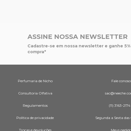
ASSINE NOSSA NEWSLETTER
Cadastre-se em nossa newsletter e ganhe 5% 
compra*
Perfumaria de Nicho
Fale conosc
Consultoria Olfativa
sac@neeche.co
Regulamentos
(11) 3163-2174
Política de privacidade
Segunda a Sexta das 
Trocas e devoluções
Meus pedid