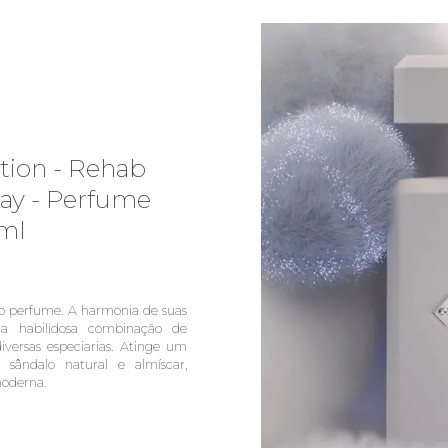
ction - Rehab
ray - Perfume
ml
o perfume. A harmonia de suas
ma habilidosa combinação de
iversas especiarias. Atinge um
 sândalo natural e almíscar,
moderna.