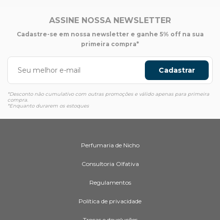
ASSINE NOSSA NEWSLETTER
Cadastre-se em nossa newsletter e ganhe 5% off na sua
primeira compra*
Cadastrar
*Desconto não cumulativo com outras promoções e válido apenas para primeira
compra.
*Enquanto durarem os estoques
Perfumaria de Nicho
Consultoria Olfativa
Regulamentos
Política de privacidade
Trocas e devoluções