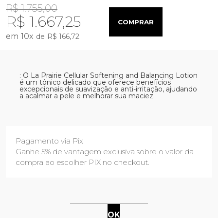
R$ 1.755,00
R$ 1.667,25
COMPRAR
10
x
R$ 166,72
: O La Prairie Cellular Softening and Balancing Lotion
é um tônico delicado que oferece benefícios
excepcionais de suavização e anti-irritação, ajudando
a acalmar a pele e melhorar sua maciez.
Pagamento via Pix
Ganhe 5% de vantagem exclusiva sobre o valor da
compra ao escolher PIX no checkout.