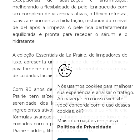
excepcionais de suavização e anti-irritação,
melhorando a flexibilidade da pele. Enriquecido com
um complexo de vitaminas ativas, o tônico refresca,
suaviza e aumenta a hidratação, restaurando o nível
de pH após a limpeza. A pele fica perfeitamente
equilibrada e pronta para receber o sérum e o
hidratante.
A coleção Essentials da La Prairie, de limpadores de
luxo, apresenta uma variedade de loções e tônicos
para fornecer o elemento fundamental na sua rotina
de cuidados faciais de luxo.
Nós usamos cookies para melhorar
Com 90 anos de ciência celular, a herança da La
sua experiência e analisar o tráfego.
Prairie tem raízes na cultura suíça. Inspirada na
Ao navegar em nosso website,
serenidade dos lagos suíços e enriquecida com
você concorda com o uso desses
ingredientes ativos raros e preciosos, a La Prairie cria
cookies, ok?
fórmulas avançadas, tratando a beleza de luxo e os
Mais informações em nossa
cuidados com a pele como uma forma de arte. La
Política de Privacidade
Prairie – adding life to years since 1931.