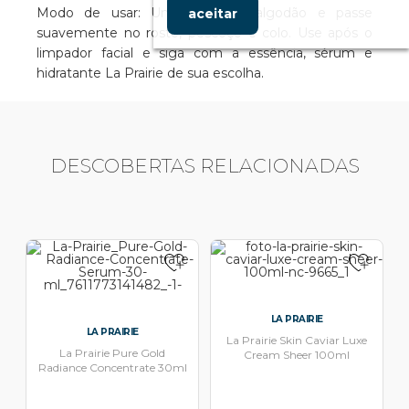
Modo de usar: Umedeça um algodão e passe
aceitar
suavemente no rosto, pescoço e colo. Use após o
limpador facial e siga com a essência, sérum e
hidratante La Prairie de sua escolha.
DESCOBERTAS RELACIONADAS
LA PRAIRIE
LA PRAIRIE
La Prairie Skin Caviar Luxe
La Prairie Pure Gold
Cream Sheer 100ml
Radiance Concentrate 30ml