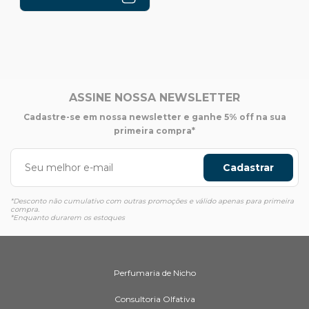
ASSINE NOSSA NEWSLETTER
Cadastre-se em nossa newsletter e ganhe 5% off na sua
primeira compra*
Cadastrar
*Desconto não cumulativo com outras promoções e válido apenas para primeira
compra.
*Enquanto durarem os estoques
Perfumaria de Nicho
Consultoria Olfativa