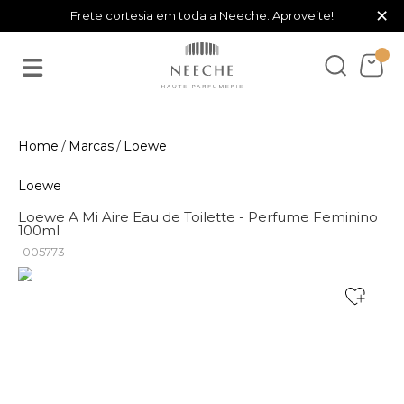
×
Frete cortesia em toda a Neeche. Aproveite!
Marcas
Loewe
Loewe
Loewe A Mi Aire Eau de Toilette - Perfume Feminino
100ml
005773