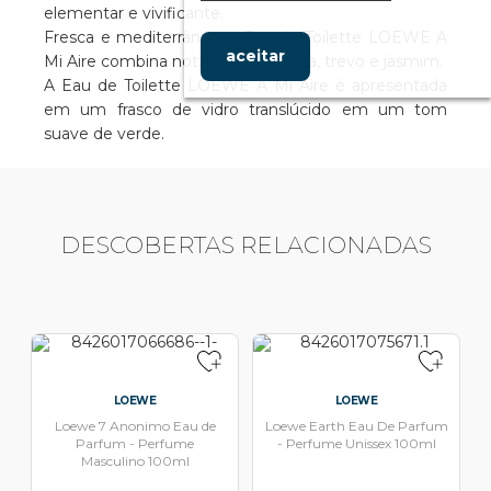
elementar e vivificante.
Fresca e mediterrânea, a Eau de Toilette LOEWE A
aceitar
Mi Aire combina notas de tangerina, trevo e jasmim.
A Eau de Toilette LOEWE A Mi Aire é apresentada
em um frasco de vidro translúcido em um tom
suave de verde.
DESCOBERTAS RELACIONADAS
LOEWE
LOEWE
Loewe 7 Anonimo Eau de
Loewe Earth Eau De Parfum
Parfum - Perfume
- Perfume Unissex 100ml
Masculino 100ml