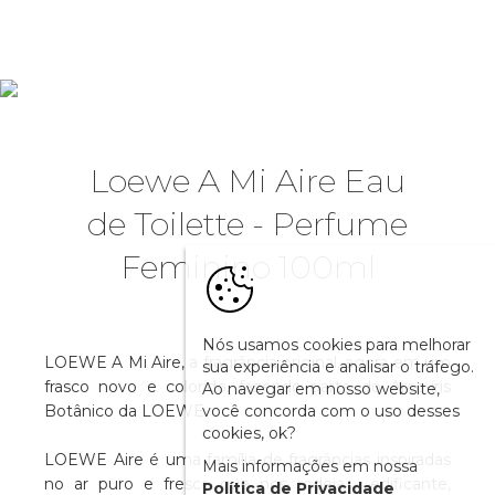
Loewe A Mi Aire Eau
de Toilette - Perfume
Feminino 100ml
Nós usamos cookies para melhorar
LOEWE A Mi Aire, a fragrância original, agora em um
sua experiência e analisar o tráfego.
frasco novo e colorido, fazendo parte do Arco-íris
Ao navegar em nosso website,
você concorda com o uso desses
Botânico da LOEWE.
cookies, ok?
LOEWE Aire é uma família de fragrâncias inspiradas
Mais informações em nossa
no ar puro e fresco que nos rodeia - edificante,
Política de Privacidade