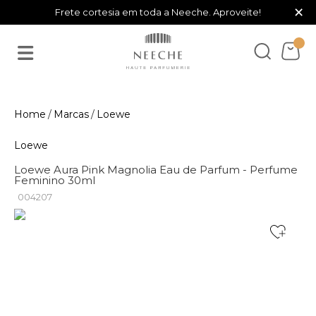
×
Frete cortesia em toda a Neeche. Aproveite!
Marcas
Loewe
Loewe
Loewe Aura Pink Magnolia Eau de Parfum - Perfume
Feminino 30ml
004207