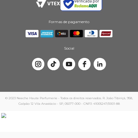
Verificada por
Formas de pagamento
Social
© 2023 Neeche Haute Parfumerie - Todos os direitos reservados. R. João Tibiriçá, 958,
Galpão 12 Vila Anastácio - SP, 05077-000 - CNPJ: 41005247/0001-88