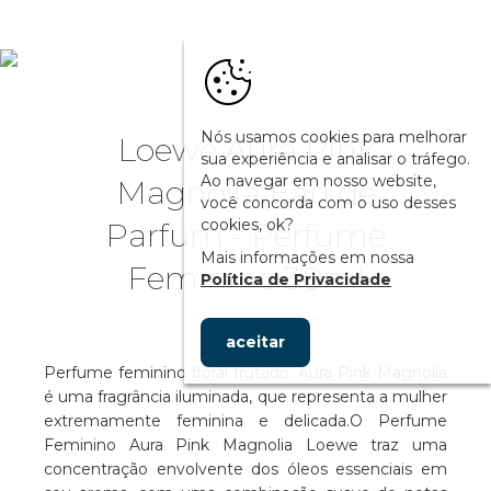
Nós usamos cookies para melhorar
Loewe Aura Pink
sua experiência e analisar o tráfego.
Ao navegar em nosso website,
Magnolia Eau de
você concorda com o uso desses
cookies, ok?
Parfum - Perfume
Mais informações em nossa
Feminino 30ml
Política de Privacidade
aceitar
Perfume feminino floral frutado. Aura Pink Magnolia
é uma fragrância iluminada, que representa a mulher
extremamente feminina e delicada.O Perfume
Feminino Aura Pink Magnolia Loewe traz uma
concentração envolvente dos óleos essenciais em