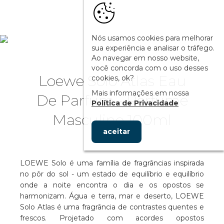
Nós usamos cookies para melhorar
sua experiência e analisar o tráfego.
Ao navegar em nosso website,
você concorda com o uso desses
Loewe Solo Atlas Eau
cookies, ok?
Mais informações em nossa
De Parfum - Perfume
Política de Privacidade
Masculino 100ml
aceitar
LOEWE Solo é uma família de fragrâncias inspirada
no pôr do sol - um estado de equilíbrio e equilíbrio
onde a noite encontra o dia e os opostos se
harmonizam. Água e terra, mar e deserto, LOEWE
Solo Atlas é uma fragrância de contrastes quentes e
frescos. Projetado com acordes opostos