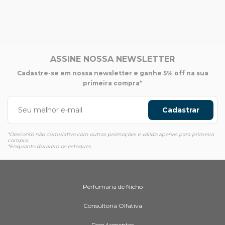
ASSINE NOSSA NEWSLETTER
Cadastre-se em nossa newsletter e ganhe 5% off na sua
primeira compra*
Cadastrar
*Desconto não cumulativo com outras promoções e válido apenas para primeira
compra.
*Enquanto durarem os estoques
Perfumaria de Nicho
Consultoria Olfativa
Regulamentos