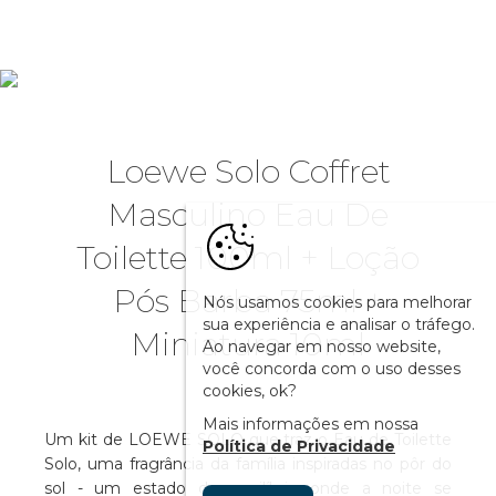
Loewe Solo Coffret
Masculino Eau De
Toilette 100ml + Loção
Pós Barba 75ml +
Nós usamos cookies para melhorar
sua experiência e analisar o tráfego.
Miniatura 10ml
Ao navegar em nosso website,
você concorda com o uso desses
cookies, ok?
Mais informações em nossa
Um kit de LOEWE SOLO que traz o Eau de Toilette
Política de Privacidade
Solo, uma fragrância da família inspiradas no pôr do
sol - um estado de equilíbrio onde a noite se