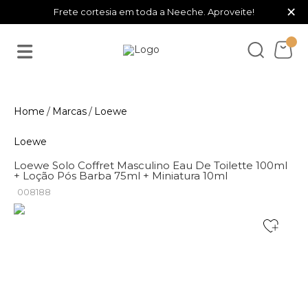
×
Frete cortesia em toda a Neeche. Aproveite!
Marcas
Loewe
Loewe
Loewe Solo Coffret Masculino Eau De Toilette 100ml
+ Loção Pós Barba 75ml + Miniatura 10ml
008188