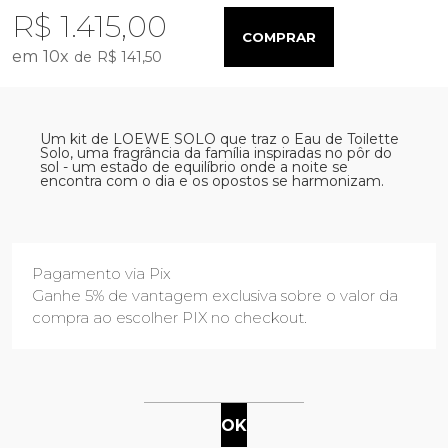
R$ 1.415,00
COMPRAR
10
x
R$ 141,50
Um kit de LOEWE SOLO que traz o Eau de Toilette
Solo, uma fragrância da família inspiradas no pôr do
sol - um estado de equilíbrio onde a noite se
encontra com o dia e os opostos se harmonizam.
Pagamento via Pix
Ganhe 5% de vantagem exclusiva sobre o valor da
compra ao escolher PIX no checkout.