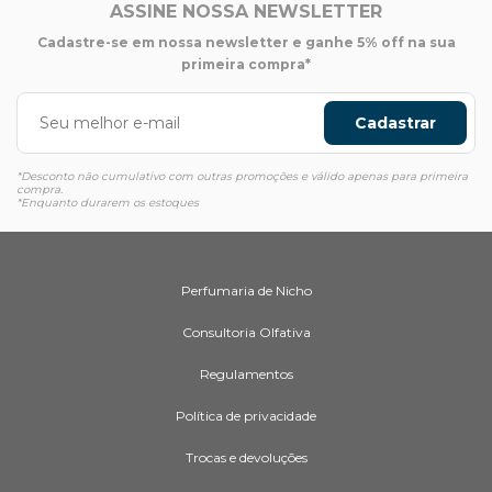
ASSINE NOSSA NEWSLETTER
Cadastre-se em nossa newsletter e ganhe 5% off na sua
primeira compra*
Cadastrar
*Desconto não cumulativo com outras promoções e válido apenas para primeira
compra.
*Enquanto durarem os estoques
Perfumaria de Nicho
Consultoria Olfativa
Regulamentos
Política de privacidade
Trocas e devoluções