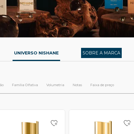
UNIVERSO NISHANE
SOBRE A MARCA
ão
Família Olfativa
Volumetria
Notas
Faixa de preço