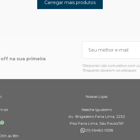
Carregar mais produtos
off na sua primeira
*Desconto não cumulativo com out
*Enquanto durarem os estoques
o
Nossas Lojas
m.br
Neeche Iguatemi
Av. Brigadeiro Faria Lima, 2232
Piso Faria Lima, São Paulo/SP
(11) 96482-9538
09h às 18h