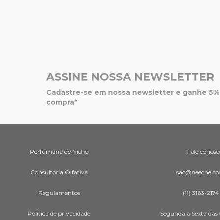
ASSINE NOSSA NEWSLETTER
Cadastre-se em nossa newsletter e ganhe 5% 
compra*
Perfumaria de Nicho
Fale conosc
Consultoria Olfativa
sac@neeche.co
Regulamentos
(11) 3163-2174
Política de privacidade
Segunda a Sexta das 