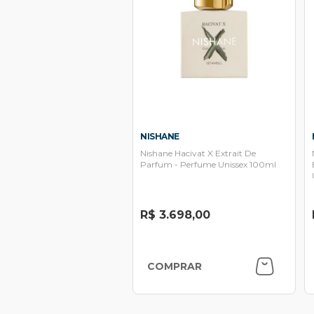
NISHANE
Nishane Hacivat X Extrait De
Parfum - Perfume Unissex 100ml
R$ 3.698,00
COMPRAR